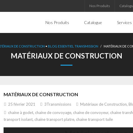
Nos Produits
Catalog
Nos Produits
Catalogue
Services
TÉRIAUX DE CONSTRUCTION
•
BLOG ESSENTIEL TRANSMISSION
/
MATÉRIAUX DE C
MATÉRIAUX DE CONSTRUCTION
MATÉRIAUX DE CONSTRUCTION
25 février 2021
3Transmissions
Matériaux de Construction
,
Bl
chaine à godet
,
chaine de convoyage
,
chaine de convoyeur
,
chaine transf
transport isolant
,
chaine transport platre
,
chaine transport tuile