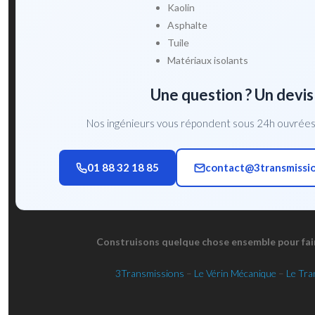
Kaolin
Asphalte
Tuile
Matériaux isolants
Une question ? Un devis
Nos ingénieurs vous répondent sous 24h ouvrées.
01 88 32 18 85
contact@3transmissi
Construisons quelque chose ensemble pour faire
3Transmissions
–
Le Vérin Mécanique
–
Le Tr