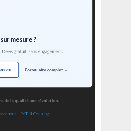
 sur mesure ?
 Devis gratuit, sans engagement.
ons.eu
Formulaire complet →
 de la qualité une révolution.
ancanneur
–
RATHI Couplings