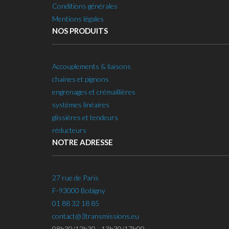
Conditions générales
Mentions légales
NOS PRODUITS
Accouplements & liaisons
chaines et pignons
engrenages et crémaillières
systèmes linéaires
glissières et tendeurs
réducteurs
NOTRE ADRESSE
27 rue de Paris
F-93000 Bobigny
01 88 32 18 85
contact@3transmissions.eu
08h30/12h30 - 13h30/17h00