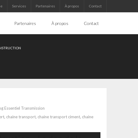
ue
Services
Partenaires
À propos
Contact
Partenaires
À propos
Contact
ONSTRUCTION
og Essentiel Transmission
ert
,
chaine transport
,
chaine transport ciment
,
chaine