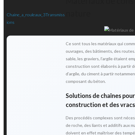
Matériaux de const
nature
Chaine_a_rouleaux_3Transmiss
ions
Ce sont tous les matériaux qui comme
ouvrages, des bâtiments, des routes. 
sable, les graviers, l’argile étaient
construction sont élaborés à partir de
d’argile, du ciment à partir notammen
composant du béton.
Solutions de chaînes pour 
construction et des vracs
Des procédés complexes sont nécessai
de roche, des liants et additifs aux 
doivent en effet maîtriser des tempér