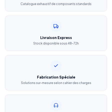
Catalogue exhaustif de composants standards
Téléphone
*
Catégorie de produit
*
Livraison Express
Décrivez votre besoin
Stock disponible sous 48-72h
J'accepte que mes données soient utilisées pour traiter
Fabrication Spéciale
ma demande.
Politique de confidentialité
Solutions sur-mesure selon cahier des charges
Envoyer ma demande de devis
Vos données sont protégées et ne seront jamais
partagées