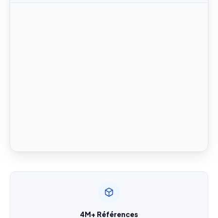
Demande de Devis Gratuit
Réponse sous 24h — Sans engagement
Nom complet
*
Entreprise
Email
*
4M+ Références