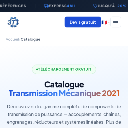
RÉFÉRENCES
EXPRESS
48H
JUSQU'À
-20%
Devis gratuit
🇫🇷
Accueil
/
Catalogue
TÉLÉCHARGEMENT GRATUIT
Catalogue
Transmission Mécanique 2021
Découvrez notre gamme complète de composants de
transmission de puissance — accouplements, chaînes,
engrenages, réducteurs et systèmes linéaires. Plus de