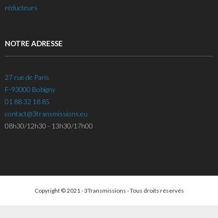
réducteurs
NOTRE ADRESSE
27 rue de Paris
F-93000 Bobigny
01 88 32 18 85
contact@3transmissions.eu
08h30/12h30 - 13h30/17h00
Copyright © 2021 - 3Transmissions - Tous droits réservés