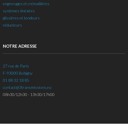
engrenages et crémaillières
systèmes linéaires
glissières et tendeurs
réducteurs
NOTRE ADRESSE
27 rue de Paris
F-93000 Bobigny
01 88 32 18 85
contact@3transmissions.eu
08h30/12h30 - 13h30/17h00