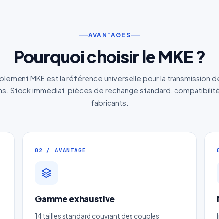
AVANTAGES
Pourquoi choisir le MKE ?
lement MKE est la référence universelle pour la transmission 
. Stock immédiat, pièces de rechange standard, compatibilité
fabricants.
02 / AVANTAGE
Gamme exhaustive
Devis Accouplements Mécaniques &
14 tailles standard couvrant des couples