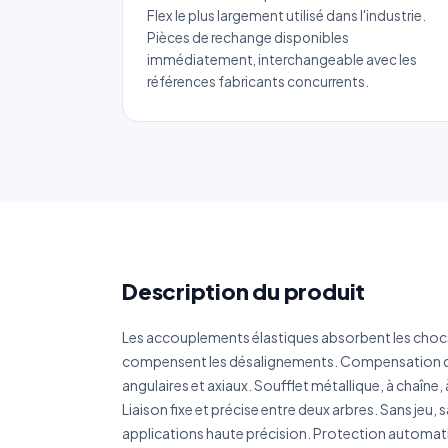
Flex le plus largement utilisé dans l'industrie.
Pièces de rechange disponibles
immédiatement, interchangeable avec les
références fabricants concurrents.
No
Ema
Ca
Description du produit
Réf
Les accouplements élastiques absorbent les chocs,
compensent les désalignements. Compensation d
Déc
angulaires et axiaux. Soufflet métallique, à chaîne, 
Liaison fixe et précise entre deux arbres. Sans jeu, s
applications haute précision. Protection automat