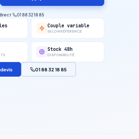
direct
·
01 88 32 18 85
les
Couple variable
SELON RÉFÉRENCE
Stock 48h
NTS
DISPONIBILITÉ
devis
01 88 32 18 85