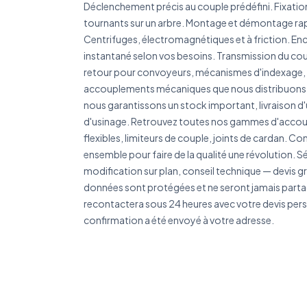
Déclenchement précis au couple prédéfini. Fixatio
tournants sur un arbre. Montage et démontage r
Centrifuges, électromagnétiques et à friction. E
instantané selon vos besoins. Transmission du coup
retour pour convoyeurs, mécanismes d'indexage, a
accouplements mécaniques que nous distribuons p
nous garantissons un stock important, livraison d'
d'usinage. Retrouvez toutes nos gammes d'accoup
flexibles, limiteurs de couple, joints de cardan. 
ensemble pour faire de la qualité une révolution.
modification sur plan, conseil technique — devis 
données sont protégées et ne seront jamais part
recontactera sous 24 heures avec votre devis pers
confirmation a été envoyé à votre adresse.