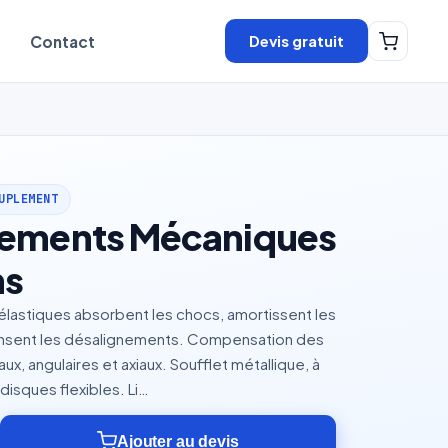
Devis gratuit
Contact
UPLEMENT
ements Mécaniques
ns
lastiques absorbent les chocs, amortissent les
nsent les désalignements. Compensation des
x, angulaires et axiaux. Soufflet métallique, à
 disques flexibles. Li…
Ajouter au devis