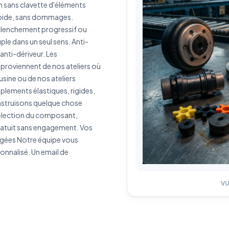
n sans clavette d'éléments
apide, sans dommages.
J'accepte que mes données soient utilisées pour traiter ma demande.
Politiq
nclenchement progressif ou
de confidentialité
le dans un seul sens. Anti-
nti-dériveur. Les
Envoyer ma demande de devis
roviennent de nos ateliers où
Vos données sont protégées et ne seront jamais partagées
usine ou de nos ateliers
lements élastiques, rigides,
Construisons quelque chose
 Sélection du composant,
gratuit sans engagement. Vos
agées Notre équipe vous
onnalisé. Un email de
V