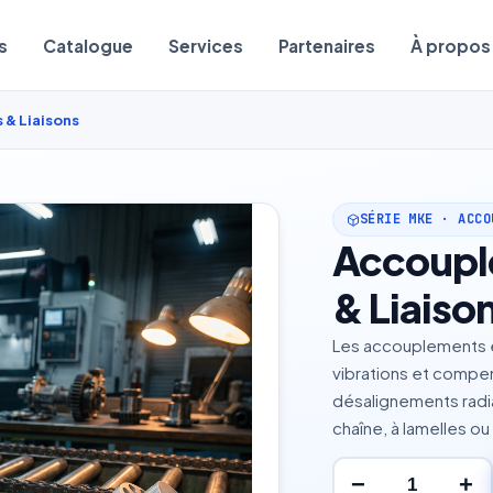
s
Catalogue
Services
Partenaires
À propos
& Liaisons
SÉRIE MKE · ACCO
Accoupl
& Liaiso
Les accouplements é
vibrations et compe
désalignements radiau
chaîne, à lamelles ou
−
+