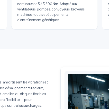
Liaisons
nominaux de 5 à 3 200 Nm. Adapté aux
ventilateurs, pompes, convoyeurs, broyeurs,
Réponse sous 24h — Sans engagement
machines-outils et équipements
d'entraînement génériques.
m complet
*
Entreprise
il
*
Téléphone
*
tégorie
érence produit
Quantité estimée
 amortissent les vibrations et
es désalignements radiaux,
rivez votre besoin
à lamelles ou disques flexibles.
ans flexibilité — pour
ique contre les surcharges.