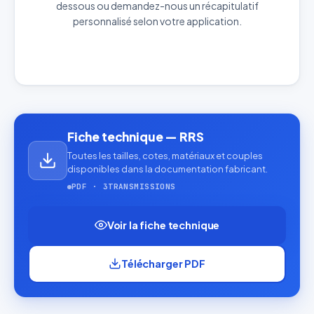
dessous ou demandez-nous un récapitulatif
personnalisé selon votre application.
Décrivez votre besoin
J'accepte que mes données soient utilisées pour traiter
ma demande.
Politique de confidentialité
Fiche technique — RRS
Toutes les tailles, cotes, matériaux et couples
Envoyer ma demande de devis
disponibles dans la documentation fabricant.
Vos données sont protégées et ne seront jamais
PDF · 3TRANSMISSIONS
partagées
Voir la fiche technique
Télécharger PDF