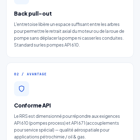
Back pull-out
L'entretoise libère un espace suffisant entre les arbres
pour permettre le retrait axial du moteur ou de la roue de
pompe sans déplacer la pompe ni casser les conduites.
Standard sur les pompes API 610.
02 / AVANTAGE
Conforme API
Le RRS est dimensionné pour répondre aux exigences
API 610 (pompes process) et API 671 (accouplements
pour service spécial) — qualité aérospatiale pour
applications pétrochimie / oil & gas.