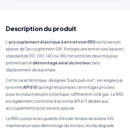
Description du produit
L'
accouplement élastique à entretoise RRS
est la version
spacer de l'accouplement SW. Il intègre une entretoise (spacer)
standard de 90, 100, 140 ou 180 mm entre les deux moyeux,
permettant le
démontage axial du moteur
sans
déplacement de la pompe.
Cette caractéristique, désignée "back pull-out", est exigée par
la norme
API 610
qui régit les pompes centrifuges process
pour les industries pétrochimique, raffinerie et oil & gas. Le RRS
est également conforme à la norme API 671 dédiée aux
accouplements pour service spécial.
Le RRS conserve les qualités d'étoile fendue de la série SW :
maintenance sans démontage du moteur, mode dégradé