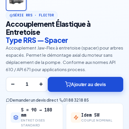
SÉRIE RRS · FLECTOR
Accouplement Élastique à
Entretoise
Type RRS — Spacer
Accouplement Jaw-Flex à entretoise (spacer) pour arbres
espacés. Permet le démontage axial du moteur sans
déplacement de la pompe. Conforme aux normes API
610 / API 671 pour applications process.
−
+
Ajouter au devis
Demander un devis direct
·
01 88 32 18 85
S = 90 → 180
Idem SW
mm
COUPLE NOMINAL
ENTRETOISES
STANDARD