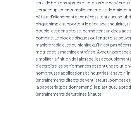
série de boulons ajustés et retenus par des écrous 
Les accouplements impliquent moins de maintenan
défaut d'alignement et ne nécessitent aucune lubr
disque simple supportent le décalage angulaire, tan
double, avec entretoise, permettent un décalage an
combiné. Le bloc de disques ou l'entretoise peuven
manière radiale, ce qui signifie qu'il n'est pas néces
motrice et la machine entraînée. Avec un perçage
simplifier la finition de l'alésage, les accoupleme
d'accroître les performances et sont une soluti
nombreuses applications et industries, à savoir l'
(entraînements directs de ventilateurs, pompes et
la papeterie (positionnement), le plastique, la pro
(entraînements de turbines à haute