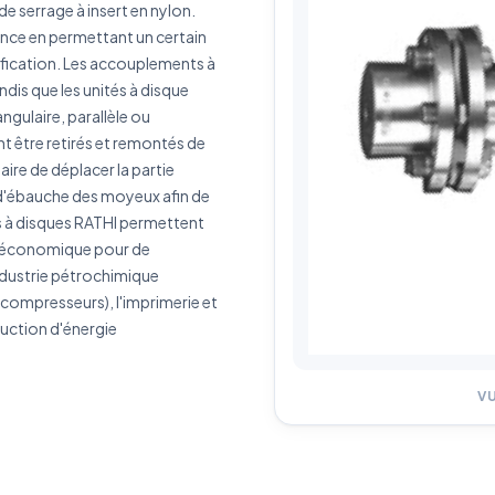
de serrage à insert en nylon.
ce en permettant un certain
J'accepte que mes données soient utilisées pour traiter ma demande.
Politiq
ification. Les accouplements à
de confidentialité
dis que les unités à disque
gulaire, parallèle ou
Envoyer ma demande de devis
t être retirés et remontés de
Vos données sont protégées et ne seront jamais partagées
saire de déplacer la partie
 d'ébauche des moyeux afin de
nts à disques RATHI permettent
on économique pour de
industrie pétrochimique
 compresseurs), l'imprimerie et
duction d'énergie
V