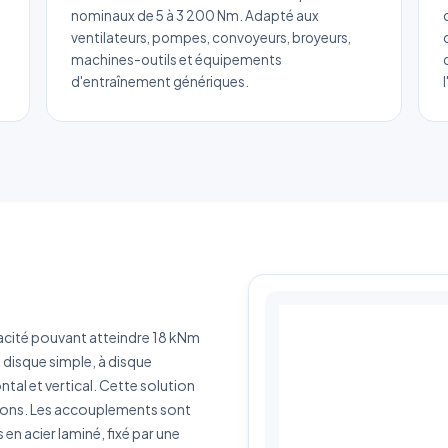
RLM
nominaux de 5 à 3 200 Nm. Adapté aux
ventilateurs, pompes, convoyeurs, broyeurs,
Réponse sous 24h — Sans engagement
machines-outils et équipements
d'entraînement génériques.
m complet
*
Entreprise
il
*
Téléphone
*
tégorie
érence produit
Quantité estimée
acité pouvant atteindre 18 kNm
 disque simple, à disque
rivez votre besoin
al et vertical. Cette solution
ions. Les accouplements sont
en acier laminé, fixé par une