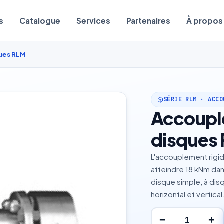
s
Catalogue
Services
Partenaires
À propos
ques RLM
SÉRIE RLM · ACCO
Accouple
disques
L'accouplement rigi
atteindre 18 kNm dan
disque simple, à di
horizontal et vertica
−
+