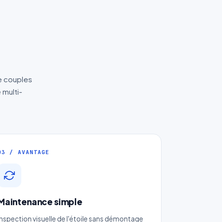
e couples
 multi-
03 / AVANTAGE
Maintenance simple
s
Inspection visuelle de l'étoile sans démontage