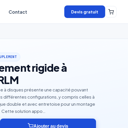
Devis gratuit
Contact
UPLEMENT
ment rigide à
 RLM
de à disques présente une capacité pouvant
s différentes configurations, y compris celles à
sque double et avec entretoise pour un montage
l. Cette solution appo…
Ajouter au devis