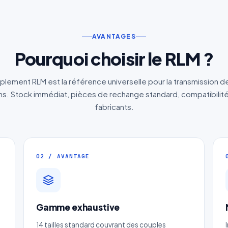
AVANTAGES
Pourquoi choisir le RLM ?
plement RLM est la référence universelle pour la transmission d
. Stock immédiat, pièces de rechange standard, compatibilité
fabricants.
02 / AVANTAGE
Gamme exhaustive
Devis Accouplement rigide à disque
14 tailles standard couvrant des couples