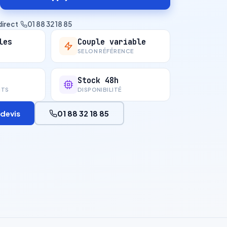
direct
·
01 88 32 18 85
les
Couple variable
SELON RÉFÉRENCE
Stock 48h
NTS
DISPONIBILITÉ
devis
01 88 32 18 85