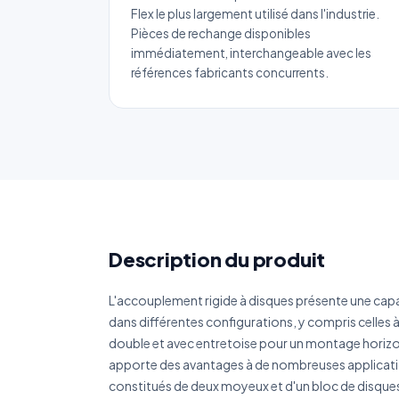
Flex le plus largement utilisé dans l'industrie.
Pièces de rechange disponibles
immédiatement, interchangeable avec les
références fabricants concurrents.
No
Ema
Ca
Description du produit
Réf
L'accouplement rigide à disques présente une cap
dans différentes configurations, y compris celles à
Déc
double et avec entretoise pour un montage horizont
apporte des avantages à de nombreuses applicat
constitués de deux moyeux et d'un bloc de disques 