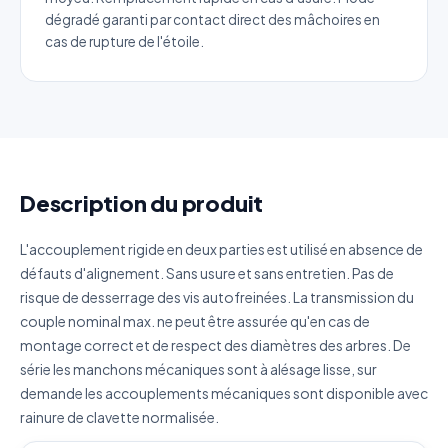
dégradé garanti par contact direct des mâchoires en
Référence produit
cas de rupture de l'étoile.
Quantité estimée
Décrivez votre besoin
Description du produit
L'accouplement rigide en deux parties est utilisé en absence de
défauts d'alignement. Sans usure et sans entretien. Pas de
J'accepte que mes données soient utilisées pour traiter
risque de desserrage des vis autofreinées. La transmission du
ma demande.
Politique de confidentialité
couple nominal max. ne peut être assurée qu'en cas de
montage correct et de respect des diamètres des arbres. De
Envoyer ma demande de devis
série les manchons mécaniques sont à alésage lisse, sur
Vos données sont protégées et ne seront jamais
demande les accouplements mécaniques sont disponible avec
partagées
rainure de clavette normalisée.