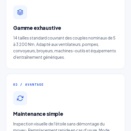
Devis Accouplement rigide en
deux parties
Gamme exhaustive
Réponse sous 24h — Sans engagement
14 tailles standard couvrant des couples nominaux de 5
à 3 200 Nm. Adapté aux ventilateurs, pompes,
Nom complet
*
convoyeurs, broyeurs, machines-outils et équipements
d'entraînement génériques.
Entreprise
Email
*
03 / AVANTAGE
Téléphone
*
Maintenance simple
Catégorie
Inspection visuelle de l'étoile sans démontage du
moyeu. Remplacement rapide en cas d'usure. Mode