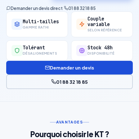
Demander un devis direct
·
01 88 32 18 85
Couple
Multi-tailles
variable
GAMME RATHI
SELON RÉFÉRENCE
Tolérant
Stock 48h
DÉSALIGNEMENTS
DISPONIBILITÉ
Demander un devis
01 88 32 18 85
AVANTAGES
Pourquoi choisir le KT ?