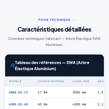
Devis Accouplement Élastique
FICHE TECHNIQUE
SWA
Caractéristiques détaillées
Réponse sous 24h — Sans engagement
Données techniques fabricant — Arbre Élastique SWA
Aluminium.
Nom complet
*
Entreprise
Tableau des références — SWA (Arbre
Élastique Aluminium)
Email
*
MODÈLE
COUPLE NOMINAL
LONG. MAX
DÉCAL.
Téléphone
*
SWA-EE-17
17 Nm
3000 mm
1,8 m
SWA-EE-60
60 Nm
4000 mm
2,1 m
Catégorie