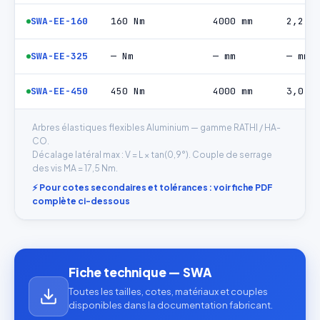
SWA-EE-160
160 Nm
4000 mm
2,2 m
Référence produit
SWA-EE-325
— Nm
— mm
— mm
Quantité estimée
SWA-EE-450
450 Nm
4000 mm
3,0 m
Arbres élastiques flexibles Aluminium — gamme RATHI / HA-
Décrivez votre besoin
CO.
Décalage latéral max : V = L × tan(0,9°). Couple de serrage
des vis MA = 17,5 Nm.
⚡ Pour cotes secondaires et tolérances : voir fiche PDF
complète ci-dessous
J'accepte que mes données soient utilisées pour traiter
ma demande.
Politique de confidentialité
Envoyer ma demande de devis
Fiche technique — SWA
Toutes les tailles, cotes, matériaux et couples
Vos données sont protégées et ne seront jamais
disponibles dans la documentation fabricant.
partagées