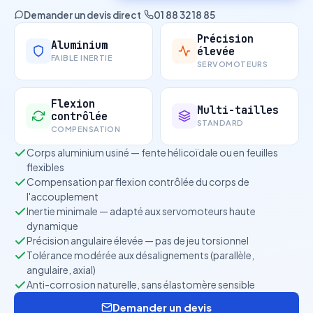
Demander un devis direct
·
01 88 32 18 85
Précision
Aluminium
élevée
FAIBLE INERTIE
SERVOMOTEURS
Flexion
Multi-tailles
contrôlée
STANDARD
COMPENSATION
Corps aluminium usiné — fente hélicoïdale ou en feuilles
flexibles
Compensation par flexion contrôlée du corps de
l'accouplement
Inertie minimale — adapté aux servomoteurs haute
dynamique
Précision angulaire élevée — pas de jeu torsionnel
Tolérance modérée aux désalignements (parallèle,
angulaire, axial)
Anti-corrosion naturelle, sans élastomère sensible
Demander un devis