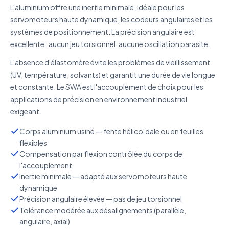
L'aluminium offre une inertie minimale, idéale pour les
servomoteurs haute dynamique, les codeurs angulaires et les
systèmes de positionnement. La précision angulaire est
excellente : aucun jeu torsionnel, aucune oscillation parasite.
L'absence d'élastomère évite les problèmes de vieillissement
(UV, température, solvants) et garantit une durée de vie longue
et constante. Le SWA est l'accouplement de choix pour les
applications de précision en environnement industriel
exigeant.
Corps aluminium usiné — fente hélicoïdale ou en feuilles
flexibles
Compensation par flexion contrôlée du corps de
l'accouplement
Inertie minimale — adapté aux servomoteurs haute
dynamique
Précision angulaire élevée — pas de jeu torsionnel
Tolérance modérée aux désalignements (parallèle,
angulaire, axial)