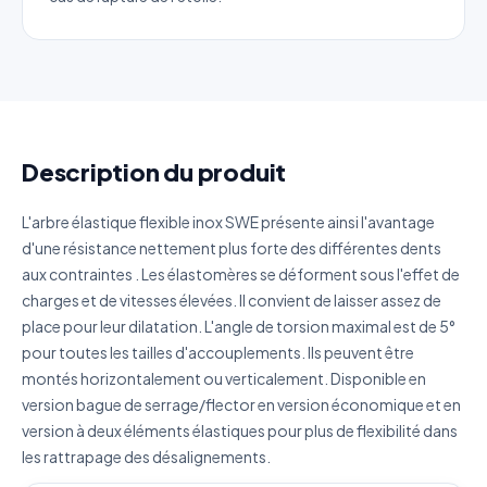
Référence produit
Quantité estimée
Description du produit
Décrivez votre besoin
L'arbre élastique flexible inox SWE présente ainsi l'avantage
d'une résistance nettement plus forte des différentes dents
aux contraintes . Les élastomères se déforment sous l'effet de
charges et de vitesses élevées. Il convient de laisser assez de
J'accepte que mes données soient utilisées pour traiter
place pour leur dilatation. L'angle de torsion maximal est de 5°
ma demande.
Politique de confidentialité
pour toutes les tailles d'accouplements. Ils peuvent être
montés horizontalement ou verticalement. Disponible en
Envoyer ma demande de devis
version bague de serrage/flector en version économique et en
Vos données sont protégées et ne seront jamais
version à deux éléments élastiques pour plus de flexibilité dans
partagées
les rattrapage des désalignements.