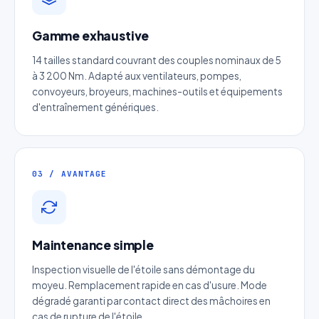
Devis Arbre élastique flexible
Gamme exhaustive
inox SWE
14 tailles standard couvrant des couples nominaux de 5
à 3 200 Nm. Adapté aux ventilateurs, pompes,
Réponse sous 24h — Sans engagement
convoyeurs, broyeurs, machines-outils et équipements
d'entraînement génériques.
Nom complet
*
Entreprise
03 / AVANTAGE
Email
*
Maintenance simple
Téléphone
*
Inspection visuelle de l'étoile sans démontage du
moyeu. Remplacement rapide en cas d'usure. Mode
Catégorie
dégradé garanti par contact direct des mâchoires en
cas de rupture de l'étoile.