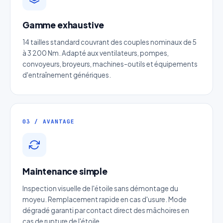
Gamme exhaustive
Devis Arbre flexible à soufflet
14 tailles standard couvrant des couples nominaux de 5
à 3 200 Nm. Adapté aux ventilateurs, pompes,
aluminium
convoyeurs, broyeurs, machines-outils et équipements
Réponse sous 24h — Sans engagement
d'entraînement génériques.
Nom complet
*
03 / AVANTAGE
Entreprise
Email
*
Maintenance simple
Inspection visuelle de l'étoile sans démontage du
Téléphone
*
moyeu. Remplacement rapide en cas d'usure. Mode
dégradé garanti par contact direct des mâchoires en
cas de rupture de l'étoile.