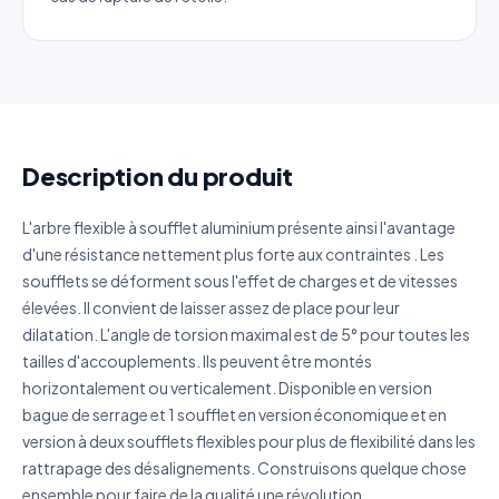
Catégorie
Référence produit
Quantité estimée
Description du produit
Décrivez votre besoin
L'arbre flexible à soufflet aluminium présente ainsi l'avantage
d'une résistance nettement plus forte aux contraintes . Les
soufflets se déforment sous l'effet de charges et de vitesses
élevées. Il convient de laisser assez de place pour leur
dilatation. L'angle de torsion maximal est de 5° pour toutes les
tailles d'accouplements. Ils peuvent être montés
J'accepte que mes données soient utilisées pour traiter
ma demande.
Politique de confidentialité
horizontalement ou verticalement. Disponible en version
bague de serrage et 1 soufflet en version économique et en
Envoyer ma demande de devis
version à deux soufflets flexibles pour plus de flexibilité dans les
rattrapage des désalignements. Construisons quelque chose
Vos données sont protégées et ne seront jamais
ensemble pour faire de la qualité une révolution.
partagées