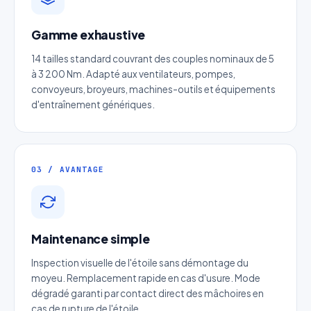
Gamme exhaustive
Devis Arbre flexible à soufflet
14 tailles standard couvrant des couples nominaux de 5
inox
à 3 200 Nm. Adapté aux ventilateurs, pompes,
convoyeurs, broyeurs, machines-outils et équipements
Réponse sous 24h — Sans engagement
d'entraînement génériques.
Nom complet
*
03 / AVANTAGE
Entreprise
Email
*
Maintenance simple
Téléphone
*
Inspection visuelle de l'étoile sans démontage du
moyeu. Remplacement rapide en cas d'usure. Mode
dégradé garanti par contact direct des mâchoires en
Catégorie
cas de rupture de l'étoile.