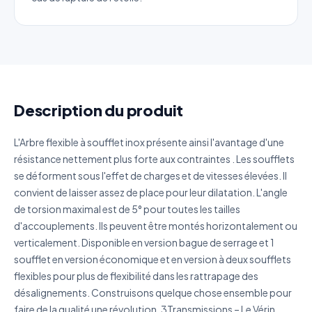
Référence produit
Quantité estimée
Description du produit
Décrivez votre besoin
L'Arbre flexible à soufflet inox présente ainsi l'avantage d'une
résistance nettement plus forte aux contraintes . Les soufflets
se déforment sous l'effet de charges et de vitesses élevées. Il
convient de laisser assez de place pour leur dilatation. L'angle
de torsion maximal est de 5° pour toutes les tailles
J'accepte que mes données soient utilisées pour traiter
d'accouplements. Ils peuvent être montés horizontalement ou
ma demande.
Politique de confidentialité
verticalement. Disponible en version bague de serrage et 1
soufflet en version économique et en version à deux soufflets
Envoyer ma demande de devis
flexibles pour plus de flexibilité dans les rattrapage des
Vos données sont protégées et ne seront jamais
désalignements. Construisons quelque chose ensemble pour
partagées
faire de la qualité une révolution. 3Transmissions – Le Vérin