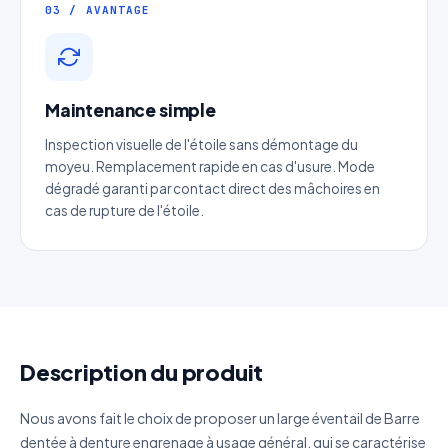
03 / AVANTAGE
Réponse sous 24h — Sans engagement
Nom complet
*
Maintenance simple
Entreprise
Inspection visuelle de l'étoile sans démontage du
moyeu. Remplacement rapide en cas d'usure. Mode
Email
*
dégradé garanti par contact direct des mâchoires en
cas de rupture de l'étoile.
Téléphone
*
Catégorie
Description du produit
Référence produit
Nous avons fait le choix de proposer un large éventail de Barre
dentée à denture engrenage à usage général, qui se caractérise
Quantité estimée