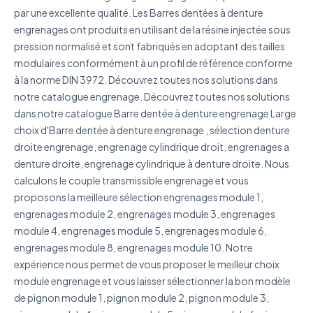
par une excellente qualité. Les Barres dentées à denture
engrenages ont produits en utilisant de la résine injectée sous
Décrivez votre besoin
pression normalisé et sont fabriqués en adoptant des tailles
modulaires conformément à un profil de référence conforme
à la norme DIN 3972. Découvrez toutes nos solutions dans
notre catalogue engrenage. Découvrez toutes nos solutions
dans notre catalogue Barre dentée à denture engrenage Large
choix d'Barre dentée à denture engrenage , sélection denture
J'accepte que mes données soient utilisées pour traiter
ma demande.
Politique de confidentialité
droite engrenage, engrenage cylindrique droit, engrenages a
denture droite, engrenage cylindrique à denture droite. Nous
Envoyer ma demande de devis
calculons le couple transmissible engrenage et vous
proposons la meilleure sélection engrenages module 1,
Vos données sont protégées et ne seront jamais
engrenages module 2, engrenages module 3, engrenages
partagées
module 4, engrenages module 5, engrenages module 6,
engrenages module 8, engrenages module 10. Notre
expérience nous permet de vous proposer le meilleur choix
module engrenage et vous laisser sélectionner la bon modèle
de pignon module 1, pignon module 2, pignon module 3,