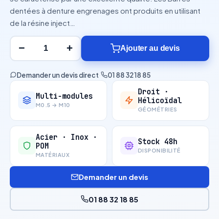
dentées à denture engrenages ont produits en utilisant
de la résine inject…
−
+
Ajouter au devis
Demander un devis direct
·
01 88 32 18 85
Droit ·
Multi-modules
Hélicoïdal
M0.5 → M10
GÉOMÉTRIES
Acier · Inox ·
Stock 48h
POM
DISPONIBILITÉ
MATÉRIAUX
Demander un devis
01 88 32 18 85