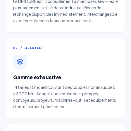
Le DENTURE est l'accouplement à mâchoires Jaw-Flex le
plus largement utilisé dans l'industrie. Pièces de
rechange disponibles immédiatement, interchangeable
avec les références fabricants concurrents.
02 / AVANTAGE
Gamme exhaustive
14 tailles standard couvrant des couples nominaux de 5
à 3 200 Nm. Adapté aux ventilateurs, pompes,
convoyeurs, broyeurs, machines-outils et équipements
d'entraînement génériques.
Devis Barre dentée à denture
engrenage