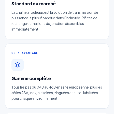
Standard du marché
La chaîne à rouleaux est la solution de transmission de
puissance la plus répandue dans l'industrie. Pièces de
rechange et maillons de jonction disponibles
immédiatement.
Devis Chaine à axes creux sans
rouleaux
02 / AVANTAGE
Réponse sous 24h — Sans engagement
Nom complet
*
Gamme complète
Entreprise
Tous les pas du 04B au 48B en série européenne, plus les
séries ASA, inox, nickelées, zinguées et auto-lubrifiées
pour chaque environnement.
Email
*