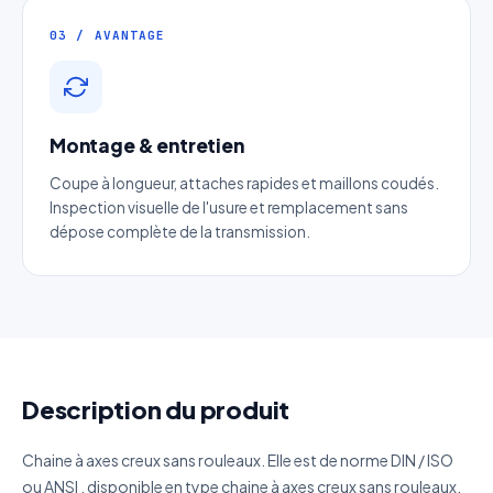
Téléphone
*
03 / AVANTAGE
Catégorie
Montage & entretien
Référence produit
Coupe à longueur, attaches rapides et maillons coudés.
Inspection visuelle de l'usure et remplacement sans
dépose complète de la transmission.
Quantité estimée
Décrivez votre besoin
Description du produit
J'accepte que mes données soient utilisées pour traiter
Chaine à axes creux sans rouleaux. Elle est de norme DIN / ISO
ma demande.
Politique de confidentialité
ou ANSI , disponible en type chaine à axes creux sans rouleaux,