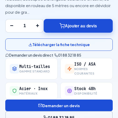
disponible en rouleau de 5 mètres ou encore en dévidoir
pour de gra…
−
+
Ajouter au devis
Télécharger la fiche technique
Demander un devis direct
·
01 88 32 18 85
ISO / ASA
Multi-tailles
NORMES
GAMME STANDARD
COURANTES
Acier · Inox
Stock 48h
MATÉRIAUX
DISPONIBILITÉ
Demander un devis
01 88 32 18 85