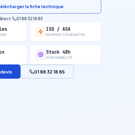
Télécharger la fiche technique
direct
·
01 88 32 18 85
les
ISO / ASA
ARD
NORMES COURANTES
ox
Stock 48h
DISPONIBILITÉ
devis
01 88 32 18 85