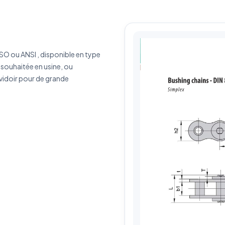
érence produit
Quantité estimée
rivez votre besoin
ISO ou ANSI , disponible en type
 souhaitée en usine, ou
vidoir pour de grande
J'accepte que mes données soient utilisées pour traiter ma demande.
Politiq
de confidentialité
Envoyer ma demande de devis
Vos données sont protégées et ne seront jamais partagées