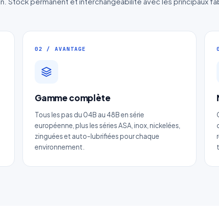
rin. Stock permanent et interchangeabilité avec les principaux fa
02 / AVANTAGE
Gamme complète
Devis Chaine à douille renforcée
Tous les pas du 04B au 48B en série
Réponse sous 24h — Sans engagement
européenne, plus les séries ASA, inox, nickelées,
zinguées et auto-lubrifiées pour chaque
m complet
*
Entreprise
environnement.
il
*
Téléphone
*
tégorie