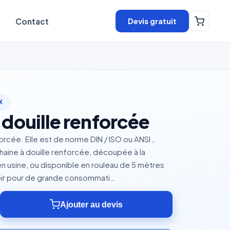
Devis gratuit
Contact
X
 douille renforcée
orcée. Elle est de norme DIN / ISO ou ANSI ,
haine à douille renforcée, découpée à la
n usine, ou disponible en rouleau de 5 mètres
oir pour de grande consommati…
Ajouter au devis