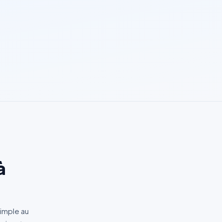
à
imple au