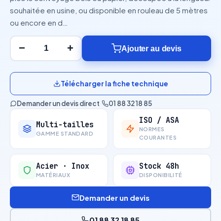
souhaitée en usine, ou disponible en rouleau de 5 mètres
ou encore en d…
−
+
Ajouter au devis
Télécharger la fiche technique
Demander un devis direct
·
01 88 32 18 85
ISO / ASA
Multi-tailles
NORMES
GAMME STANDARD
COURANTES
Acier · Inox
Stock 48h
MATÉRIAUX
DISPONIBILITÉ
Demander un devis
01 88 32 18 85