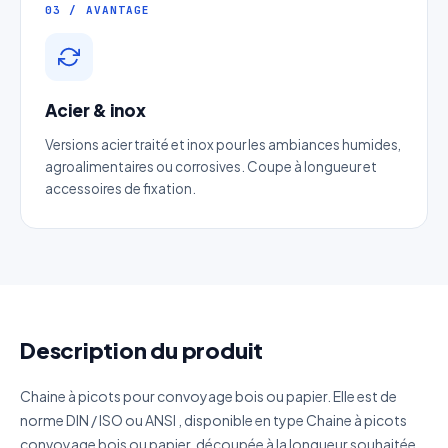
Téléphone
*
03 / AVANTAGE
Catégorie
Acier & inox
Référence produit
Versions acier traité et inox pour les ambiances humides,
agroalimentaires ou corrosives. Coupe à longueur et
accessoires de fixation.
Quantité estimée
Décrivez votre besoin
Description du produit
J'accepte que mes données soient utilisées pour traiter
Chaine à picots pour convoyage bois ou papier. Elle est de
ma demande.
Politique de confidentialité
norme DIN / ISO ou ANSI , disponible en type Chaine à picots
convoyage bois ou papier, découpée à la longueur souhaitée