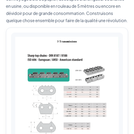
Envoyer ma demande de devis
en usine, ou disponible en rouleau de 5 mètres ou encore en
dévidoir pour de grande consommation. Construisons
Vos données sont protégées et ne seront jamais
partagées
quelque chose ensemble pour faire de la qualité une révolution.