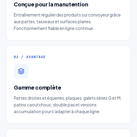
Conçue pour la manutention
Entraînement régulier des produits sur convoyeur grâce
aux pattes, tasseaux et surfaces planes.
Fonctionnement fiable en ligne continue.
Devis Chaine à picots
02 / AVANTAGE
Réponse sous 24h — Sans engagement
Nom complet
*
Gamme complète
Pattes droites et équerres, plaques, galets séries G et M,
Entreprise
patins caoutchouc, double pas et versions
accumulation pour s'adapter à chaque ligne.
Email
*