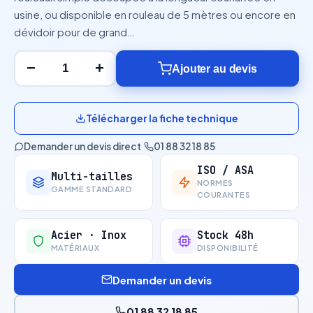
usine, ou disponible en rouleau de 5 mètres ou encore en
dévidoir pour de grand…
−
+
Ajouter au devis
Télécharger la fiche technique
Demander un devis direct
·
01 88 32 18 85
ISO / ASA
Multi-tailles
NORMES
GAMME STANDARD
COURANTES
Acier · Inox
Stock 48h
MATÉRIAUX
DISPONIBILITÉ
Demander un devis
01 88 32 18 85