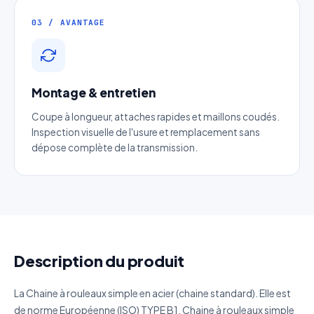
Email
*
03 / AVANTAGE
Téléphone
*
Montage & entretien
Catégorie
Coupe à longueur, attaches rapides et maillons coudés.
Inspection visuelle de l'usure et remplacement sans
Référence produit
dépose complète de la transmission.
Quantité estimée
Décrivez votre besoin
Description du produit
La Chaine à rouleaux simple en acier (chaine standard). Elle est
de norme Européenne (ISO) TYPE B1. Chaine à rouleaux simple