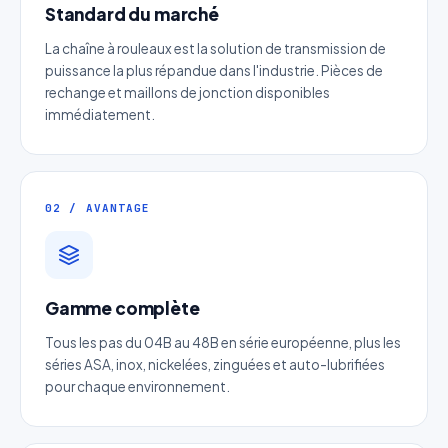
Standard du marché
La chaîne à rouleaux est la solution de transmission de
puissance la plus répandue dans l'industrie. Pièces de
rechange et maillons de jonction disponibles
immédiatement.
02 / AVANTAGE
Devis Chaine à rouleaux simple en
acier
Réponse sous 24h — Sans engagement
Gamme complète
Nom complet
*
Tous les pas du 04B au 48B en série européenne, plus les
séries ASA, inox, nickelées, zinguées et auto-lubrifiées
pour chaque environnement.
Entreprise