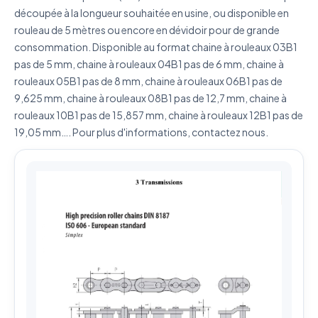
découpée à la longueur souhaitée en usine, ou disponible en
J'accepte que mes données soient utilisées pour traiter
ma demande.
Politique de confidentialité
rouleau de 5 mètres ou encore en dévidoir pour de grande
consommation. Disponible au format chaine à rouleaux 03B1
Envoyer ma demande de devis
pas de 5 mm, chaine à rouleaux 04B1 pas de 6 mm, chaine à
rouleaux 05B1 pas de 8 mm, chaine à rouleaux 06B1 pas de
Vos données sont protégées et ne seront jamais
9,625 mm, chaine à rouleaux 08B1 pas de 12,7 mm, chaine à
partagées
rouleaux 10B1 pas de 15,857 mm, chaine à rouleaux 12B1 pas de
19,05 mm…. Pour plus d'informations, contactez nous.