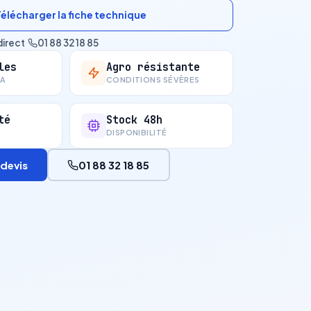
Télécharger la fiche technique
direct
·
01 88 32 18 85
les
Agro résistante
CA
CONDITIONS SÉVÈRES
té
Stock 48h
DISPONIBILITÉ
devis
01 88 32 18 85