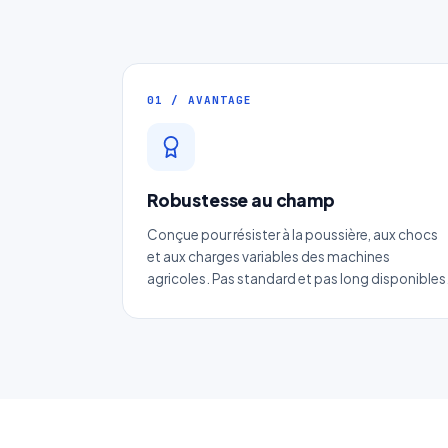
01 / AVANTAGE
Robustesse au champ
Conçue pour résister à la poussière, aux chocs
et aux charges variables des machines
agricoles. Pas standard et pas long disponibles
No
Ema
Ca