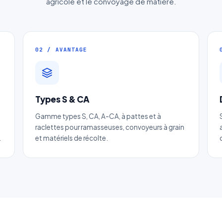
agricole et le convoyage de matière.
02 / AVANTAGE
Devis Chaine agricole à raclettes
Types S & CA
Réponse sous 24h — Sans engagement
Gamme types S, CA, A-CA, à pattes et à
raclettes pour ramasseuses, convoyeurs à grain
.
et matériels de récolte.
m complet
*
Entreprise
il
*
Téléphone
*
tégorie