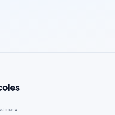
coles
machinisme