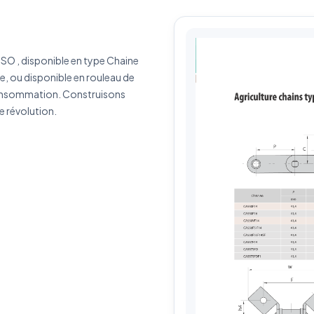
érence produit
Quantité estimée
 ISO , disponible en type Chaine
rivez votre besoin
e, ou disponible en rouleau de
consommation. Construisons
e révolution.
J'accepte que mes données soient utilisées pour traiter ma demande.
Politiq
de confidentialité
Envoyer ma demande de devis
Vos données sont protégées et ne seront jamais partagées