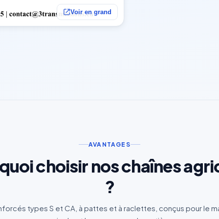
Voir en grand
AVANTAGES
quoi choisir nos chaînes agri
?
enforcés types S et CA, à pattes et à raclettes, conçus pour le 