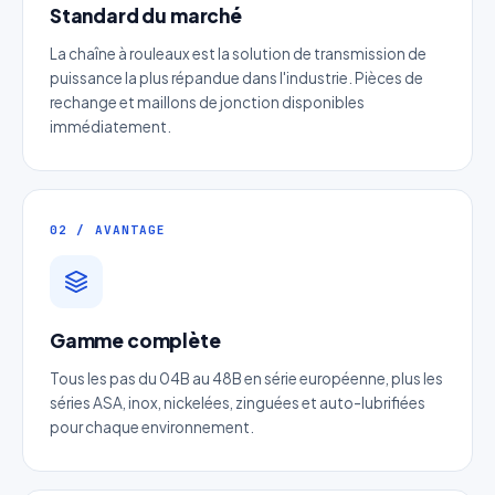
Standard du marché
La chaîne à rouleaux est la solution de transmission de
puissance la plus répandue dans l'industrie. Pièces de
rechange et maillons de jonction disponibles
immédiatement.
Devis Chaine ASA haute précision
DIN 8188
02 / AVANTAGE
Réponse sous 24h — Sans engagement
Nom complet
*
Gamme complète
Entreprise
Tous les pas du 04B au 48B en série européenne, plus les
séries ASA, inox, nickelées, zinguées et auto-lubrifiées
pour chaque environnement.
Email
*