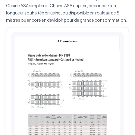
Chaine ASA simplex et Chaine ASA duplex , découpée à la
Envoyer ma demande de devis
longueur souhaitée en usine, ou disponible en rouleau de 5
Vos données sont protégées et ne seront jamais
mètres ou encore en dévidoir pour de grande consommation.
partagées