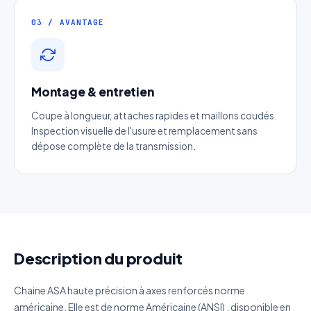
Téléphone
*
03 / AVANTAGE
Catégorie
Montage & entretien
Référence produit
Coupe à longueur, attaches rapides et maillons coudés.
Inspection visuelle de l'usure et remplacement sans
dépose complète de la transmission.
Quantité estimée
Décrivez votre besoin
Description du produit
J'accepte que mes données soient utilisées pour traiter
Chaine ASA haute précision à axes renforcés norme
ma demande.
Politique de confidentialité
américaine. Elle est de norme Américaine (ANSI) , disponible en