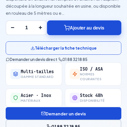
découpée à la longueur souhaitée en usine, ou disponible
en rouleau de 5 mètres ou e…
−
+
Ajouter au devis
Télécharger la fiche technique
Demander un devis direct
·
01 88 32 18 85
ISO / ASA
Multi-tailles
NORMES
GAMME STANDARD
COURANTES
Acier · Inox
Stock 48h
MATÉRIAUX
DISPONIBILITÉ
Demander un devis
01 88 32 18 85