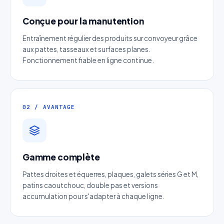
Conçue pour la manutention
Entraînement régulier des produits sur convoyeur grâce
aux pattes, tasseaux et surfaces planes.
Fonctionnement fiable en ligne continue.
Devis Chaine de convoyeur à axe
débordant
02 / AVANTAGE
Réponse sous 24h — Sans engagement
Nom complet
*
Gamme complète
Entreprise
Pattes droites et équerres, plaques, galets séries G et M,
patins caoutchouc, double pas et versions
accumulation pour s'adapter à chaque ligne.
Email
*