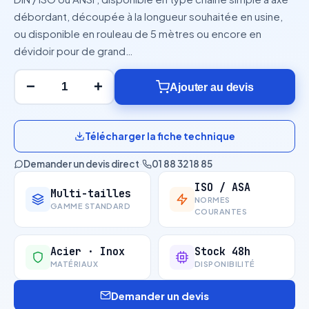
débordant, découpée à la longueur souhaitée en usine,
ou disponible en rouleau de 5 mètres ou encore en
dévidoir pour de grand…
−
+
Ajouter au devis
Télécharger la fiche technique
Demander un devis direct
·
01 88 32 18 85
ISO / ASA
Multi-tailles
NORMES
GAMME STANDARD
COURANTES
Acier · Inox
Stock 48h
MATÉRIAUX
DISPONIBILITÉ
Demander un devis