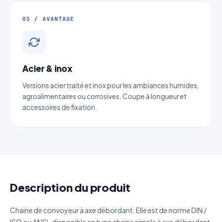
Téléphone
*
03 / AVANTAGE
Catégorie
Acier & inox
Référence produit
Versions acier traité et inox pour les ambiances humides,
agroalimentaires ou corrosives. Coupe à longueur et
Quantité estimée
accessoires de fixation.
Décrivez votre besoin
Description du produit
J'accepte que mes données soient utilisées pour traiter
Chaine de convoyeur à axe débordant. Elle est de norme DIN /
ma demande.
Politique de confidentialité
ISO ou ANSI , disponible en type chaine simple à axe débordant,