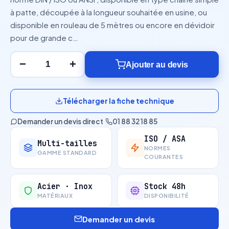
à patte, découpée à la longueur souhaitée en usine, ou
disponible en rouleau de 5 mètres ou encore en dévidoir
pour de grande c…
−
+
Ajouter au devis
Télécharger la fiche technique
Demander un devis direct
·
01 88 32 18 85
ISO / ASA
Multi-tailles
NORMES
GAMME STANDARD
COURANTES
Acier · Inox
Stock 48h
MATÉRIAUX
DISPONIBILITÉ
Demander un devis