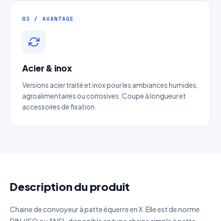
Téléphone
*
03 / AVANTAGE
Catégorie
Acier & inox
Référence produit
Versions acier traité et inox pour les ambiances humides,
agroalimentaires ou corrosives. Coupe à longueur et
Quantité estimée
accessoires de fixation.
Décrivez votre besoin
Description du produit
J'accepte que mes données soient utilisées pour traiter
Chaine de convoyeur à patte équerre en X. Elle est de norme
ma demande.
Politique de confidentialité
DIN / ISO ou ANSI , disponible en type chaine simple à patte,