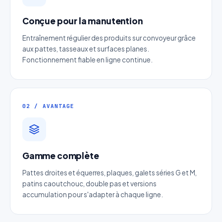
Conçue pour la manutention
Entraînement régulier des produits sur convoyeur grâce
aux pattes, tasseaux et surfaces planes.
Fonctionnement fiable en ligne continue.
Devis Chaine de convoyeur à
patte équerre en X
02 / AVANTAGE
Réponse sous 24h — Sans engagement
Nom complet
*
Gamme complète
Entreprise
Pattes droites et équerres, plaques, galets séries G et M,
patins caoutchouc, double pas et versions
accumulation pour s'adapter à chaque ligne.
Email
*