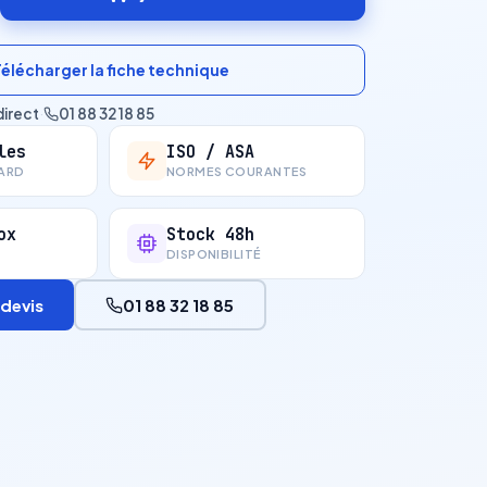
Télécharger la fiche technique
direct
·
01 88 32 18 85
les
ISO / ASA
ARD
NORMES COURANTES
ox
Stock 48h
DISPONIBILITÉ
devis
01 88 32 18 85