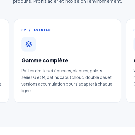
produits. Profils acier et inox selon l'environnement.
02 / AVANTAGE
Devis Chaine de convoyeur à plaque
Gamme complète
droite spéciale
Pattes droites et équerres, plaques, galets
séries G et M, patins caoutchouc, double pas et
Réponse sous 24h — Sans engagement
e
versions accumulation pour s'adapter à chaque
ligne.
m complet
*
Entreprise
il
*
Téléphone
*
tégorie