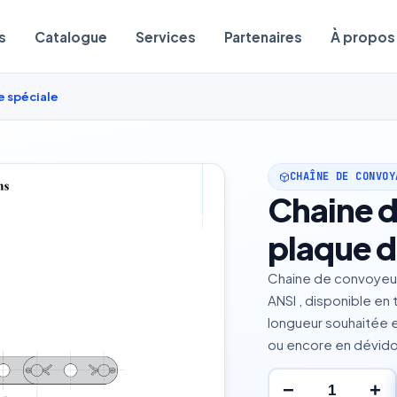
s
Catalogue
Services
Partenaires
À propos
e spéciale
CHAÎNE DE CONVOY
Chaine d
plaque d
Chaine de convoyeur 
ANSI , disponible en
longueur souhaitée e
ou encore en dévid
−
+