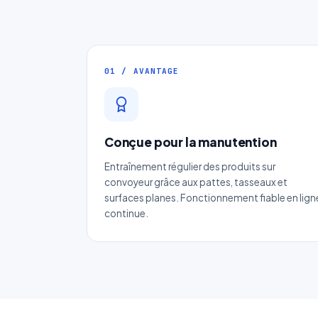
01 / AVANTAGE
Conçue pour la manutention
Entraînement régulier des produits sur
convoyeur grâce aux pattes, tasseaux et
surfaces planes. Fonctionnement fiable en lign
continue.
No
Ema
Ca