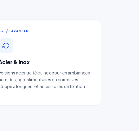
03 / AVANTAGE
Acier & inox
Versions acier traité et inox pour les ambiances
humides, agroalimentaires ou corrosives.
Coupe à longueur et accessoires de fixation.