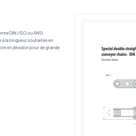
érence produit
Quantité estimée
rme DIN / ISO ou ANSI ,
rivez votre besoin
 à la longueur souhaitée en
core en dévidoir pour de grande
J'accepte que mes données soient utilisées pour traiter ma demande.
Politiq
de confidentialité
Envoyer ma demande de devis
Vos données sont protégées et ne seront jamais partagées