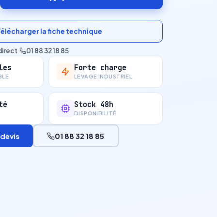
Télécharger la fiche technique
direct
·
01 88 32 18 85
les
Forte charge
BLE
LEVAGE INDUSTRIEL
té
Stock 48h
DISPONIBILITÉ
devis
01 88 32 18 85