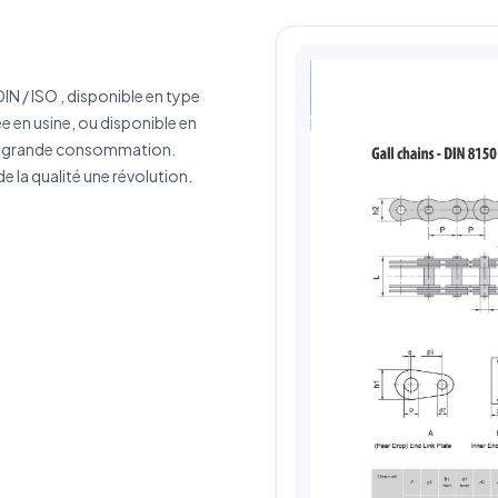
érence produit
Quantité estimée
IN / ISO , disponible en type
rivez votre besoin
e en usine, ou disponible en
de grande consommation.
 la qualité une révolution.
J'accepte que mes données soient utilisées pour traiter ma demande.
Politiq
de confidentialité
Envoyer ma demande de devis
Vos données sont protégées et ne seront jamais partagées