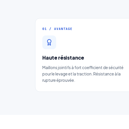
01 / AVANTAGE
Haute résistance
Maillons jointifs à fort coefficient de sécurité
pour le levage et la traction. Résistance à la
rupture éprouvée.
No
Ema
Ca