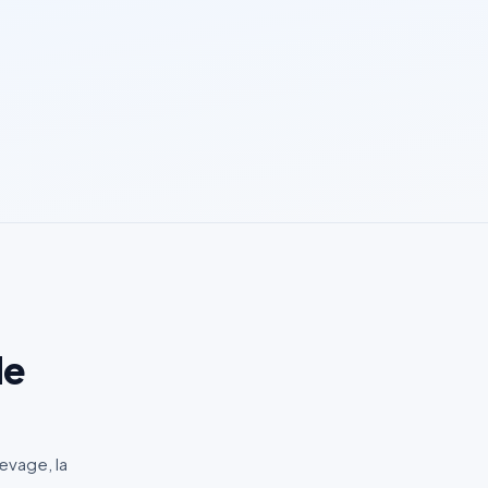
de
levage, la