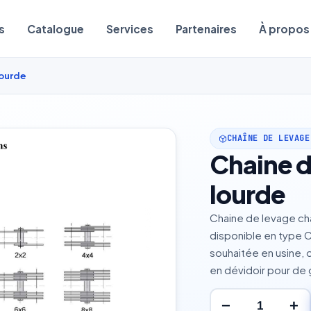
s
Catalogue
Services
Partenaires
À propos
lourde
CHAÎNE DE LEVAGE
Chaine d
lourde
Chaine de levage cha
disponible en type 
souhaitée en usine, 
en dévidoir pour de
−
+