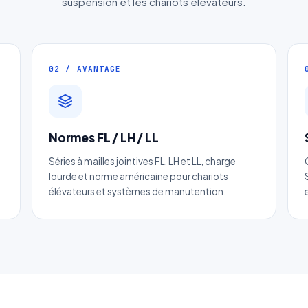
suspension et les chariots élévateurs.
02 / AVANTAGE
Devis Chaine de levage charge lourd
Normes FL / LH / LL
Réponse sous 24h — Sans engagement
Séries à mailles jointives FL, LH et LL, charge
lourde et norme américaine pour chariots
élévateurs et systèmes de manutention.
m complet
*
Entreprise
il
*
Téléphone
*
tégorie