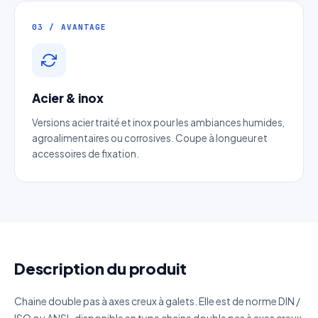
Téléphone
*
03 / AVANTAGE
Catégorie
Acier & inox
Référence produit
Versions acier traité et inox pour les ambiances humides,
agroalimentaires ou corrosives. Coupe à longueur et
accessoires de fixation.
Quantité estimée
Décrivez votre besoin
Description du produit
J'accepte que mes données soient utilisées pour traiter
Chaine double pas à axes creux à galets. Elle est de norme DIN /
ma demande.
Politique de confidentialité
ISO ou ANSI , disponible en type chaine double pas à axes creux