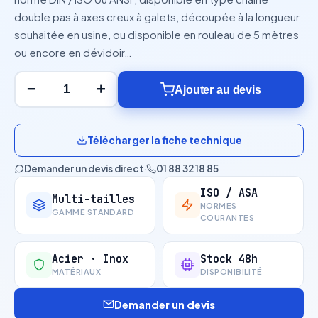
double pas à axes creux à galets, découpée à la longueur
souhaitée en usine, ou disponible en rouleau de 5 mètres
ou encore en dévidoir…
−
+
Ajouter au devis
Télécharger la fiche technique
Demander un devis direct
·
01 88 32 18 85
ISO / ASA
Multi-tailles
NORMES
GAMME STANDARD
COURANTES
Acier · Inox
Stock 48h
MATÉRIAUX
DISPONIBILITÉ
Demander un devis