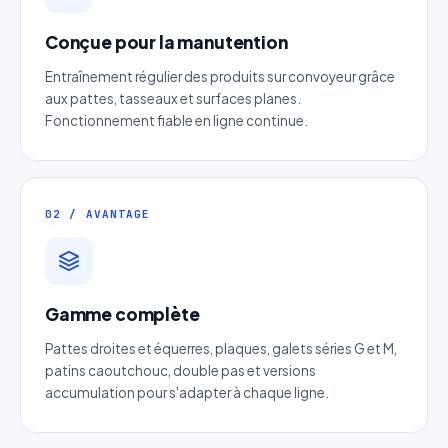
Conçue pour la manutention
Entraînement régulier des produits sur convoyeur grâce
aux pattes, tasseaux et surfaces planes.
Fonctionnement fiable en ligne continue.
Devis Chaine double pas à axes
creux à galets
02 / AVANTAGE
Réponse sous 24h — Sans engagement
Nom complet
*
Gamme complète
Pattes droites et équerres, plaques, galets séries G et M,
Entreprise
patins caoutchouc, double pas et versions
accumulation pour s'adapter à chaque ligne.
Email
*