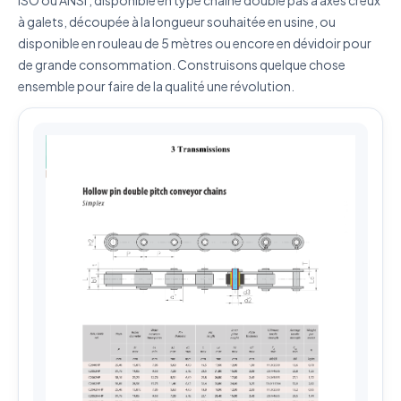
à galets, découpée à la longueur souhaitée en usine, ou
Envoyer ma demande de devis
disponible en rouleau de 5 mètres ou encore en dévidoir pour
de grande consommation. Construisons quelque chose
Vos données sont protégées et ne seront jamais
partagées
ensemble pour faire de la qualité une révolution.