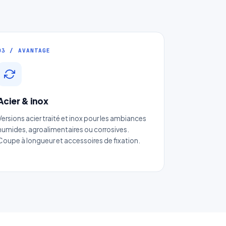
03 / AVANTAGE
Acier & inox
Versions acier traité et inox pour les ambiances
humides, agroalimentaires ou corrosives.
Coupe à longueur et accessoires de fixation.