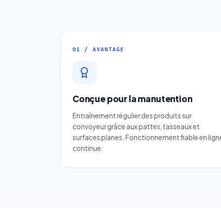
01 / AVANTAGE
Conçue pour la manutention
Entraînement régulier des produits sur
convoyeur grâce aux pattes, tasseaux et
surfaces planes. Fonctionnement fiable en lign
No
continue.
Ema
Ca