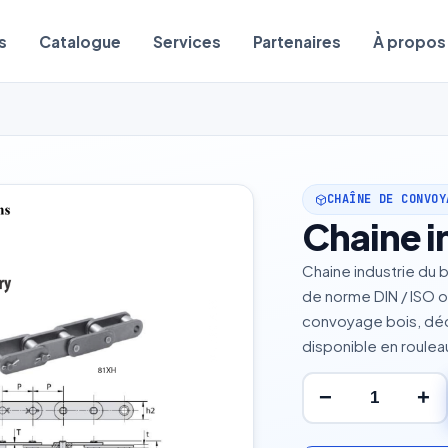
s
Catalogue
Services
Partenaires
À propos
CHAÎNE DE CONVOY
Chaine i
Chaine industrie du b
de norme DIN / ISO o
convoyage bois, déc
disponible en roule
−
+