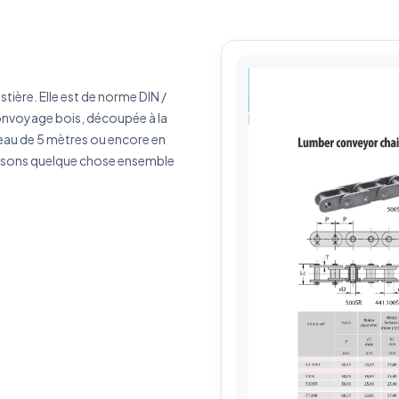
érence produit
Quantité estimée
rivez votre besoin
stière. Elle est de norme DIN /
convoyage bois, découpée à la
leau de 5 mètres ou encore en
isons quelque chose ensemble
J'accepte que mes données soient utilisées pour traiter ma demande.
Politiq
de confidentialité
Envoyer ma demande de devis
Vos données sont protégées et ne seront jamais partagées