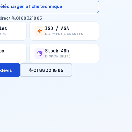
Télécharger la fiche technique
direct
·
01 88 32 18 85
les
ISO / ASA
ARD
NORMES COURANTES
ox
Stock 48h
DISPONIBILITÉ
devis
01 88 32 18 85