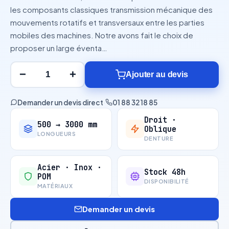
les composants classiques transmission mécanique des
mouvements rotatifs et transversaux entre les parties
mobiles des machines. Notre avons fait le choix de
proposer un large éventa…
−
+
Ajouter au devis
Demander un devis direct
·
01 88 32 18 85
Droit ·
500 → 3000 mm
Oblique
LONGUEURS
DENTURE
Acier · Inox ·
Stock 48h
POM
DISPONIBILITÉ
MATÉRIAUX
Demander un devis