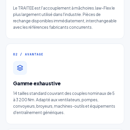
Le TRAITEE est l'accouplement à mâchoires Jaw-Flex le
plus largement utilisé dans l'industrie. Pièces de
rechange disponibles immédiatement, interchangeable
avec les références fabricants concurrents.
02 / AVANTAGE
Devis Crémaillère acier denture
Gamme exhaustive
oblique usinée traitée
14 tailles standard couvrant des couples nominaux de 5
Réponse sous 24h — Sans engagement
à 3 200 Nm. Adapté aux ventilateurs, pompes,
convoyeurs, broyeurs, machines-outils et équipements
Nom complet
*
d'entraînement génériques.
Entreprise