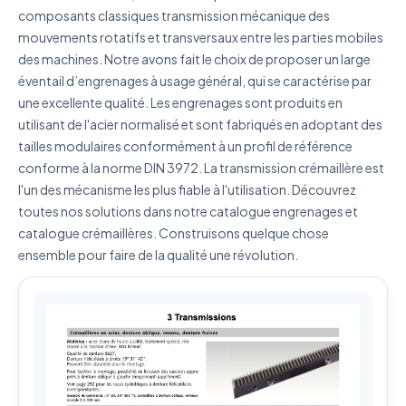
composants classiques transmission mécanique des
mouvements rotatifs et transversaux entre les parties mobiles
des machines. Notre avons fait le choix de proposer un large
J'accepte que mes données soient utilisées pour traiter
ma demande.
Politique de confidentialité
éventail d’engrenages à usage général, qui se caractérise par
une excellente qualité. Les engrenages sont produits en
Envoyer ma demande de devis
utilisant de l'acier normalisé et sont fabriqués en adoptant des
tailles modulaires conformément à un profil de référence
Vos données sont protégées et ne seront jamais
conforme à la norme DIN 3972. La transmission crémaillère est
partagées
l'un des mécanisme les plus fiable à l'utilisation. Découvrez
toutes nos solutions dans notre catalogue engrenages et
catalogue crémaillères. Construisons quelque chose
ensemble pour faire de la qualité une révolution.