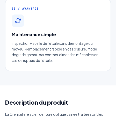
03 / AVANTAGE
Email
*
Téléphone
*
Maintenance simple
Inspection visuelle de l'étoile sans démontage du
moyeu. Remplacement rapide en cas d'usure. Mode
Catégorie
dégradé garanti par contact direct des mâchoires en
cas de rupture de l'étoile.
Référence produit
Quantité estimée
Décrivez votre besoin
Description du produit
La Crémaillère acier, denture oblique usinée traitée sont les