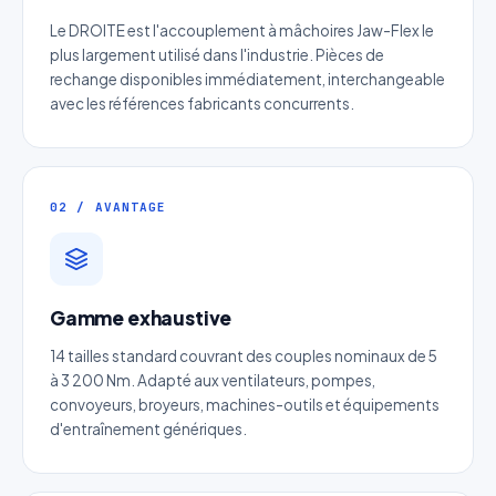
Le DROITE est l'accouplement à mâchoires Jaw-Flex le
plus largement utilisé dans l'industrie. Pièces de
rechange disponibles immédiatement, interchangeable
avec les références fabricants concurrents.
02 / AVANTAGE
Devis Crémaillère acier
Gamme exhaustive
inoxydable denture droite
14 tailles standard couvrant des couples nominaux de 5
Réponse sous 24h — Sans engagement
à 3 200 Nm. Adapté aux ventilateurs, pompes,
convoyeurs, broyeurs, machines-outils et équipements
Nom complet
*
d'entraînement génériques.
Entreprise