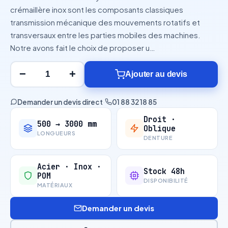
crémaillère inox sont les composants classiques
transmission mécanique des mouvements rotatifs et
transversaux entre les parties mobiles des machines.
Notre avons fait le choix de proposer u…
−
+
Ajouter au devis
Demander un devis direct
·
01 88 32 18 85
Droit ·
500 → 3000 mm
Oblique
LONGUEURS
DENTURE
Acier · Inox ·
Stock 48h
POM
DISPONIBILITÉ
MATÉRIAUX
Demander un devis