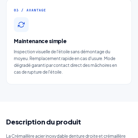
03 / AVANTAGE
Email
*
Téléphone
*
Maintenance simple
Inspection visuelle de l'étoile sans démontage du
moyeu. Remplacement rapide en cas d'usure. Mode
Catégorie
dégradé garanti par contact direct des mâchoires en
cas de rupture de l'étoile.
Référence produit
Quantité estimée
Décrivez votre besoin
Description du produit
La Crémaillère acier inoxydable denture droite et crémaillère