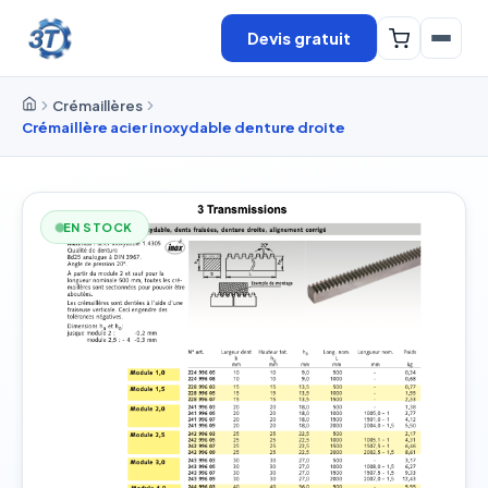
Devis gratuit
Crémaillères
Crémaillère acier inoxydable denture droite
EN STOCK