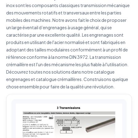
inox sont les composants classiques transmission mécanique
des mouvements rotatifs et transversaux entre les parties
mobiles des machines. Notre avons fait le choix de proposer
J'accepte que mes données soient utilisées pour traiter
ma demande.
Politique de confidentialité
un large éventail d’engrenages à usage général, qui se
caractérise par une excellente qualité. Les engrenages sont
Envoyer ma demande de devis
produits en utilisant de l'acier normalisé et sont fabriqués en
adoptant des tailles modulaires conformément à un profil de
Vos données sont protégées et ne seront jamais
référence conforme à la norme DIN 3972. La transmission
partagées
crémaillère est l'un des mécanisme les plus fiable à l'utilisation.
Découvrez toutes nos solutions dans notre catalogue
engrenages et catalogue crémaillères. Construisons quelque
chose ensemble pour faire de la qualité une révolution.