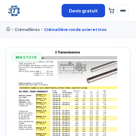
Devis gratuit
Crémaillères
Crémaillère ronde acier et inox
EN STOCK