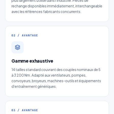
plus largement utilisé dans l'industrie. Pièces de
rechange disponibles immédiatement, interchangeable
avec les références fabricants concurrents.
02 / AVANTAGE
Gamme exhaustive
Devis Crémaillère ronde acier et
14 tailles standard couvrant des couples nominaux de 5
inox
à 3 200 Nm. Adapté aux ventilateurs, pompes,
Réponse sous 24h — Sans engagement
convoyeurs, broyeurs, machines-outils et équipements
d'entraînement génériques.
Nom complet
*
Entreprise
03 / AVANTAGE