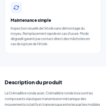
Email
*
Maintenance simple
Téléphone
*
Inspection visuelle de l'étoile sans démontage du
moyeu. Remplacement rapide en cas d'usure. Mode
dégradé garanti par contact direct des mâchoires en
Catégorie
cas de rupture de l'étoile.
Référence produit
Quantité estimée
Description du produit
Décrivez votre besoin
La Crémaillère ronde acier, Crémaillère ronde inox sont les
composants classiques transmission mécanique des
mouvements rotatifs et transversaux entre les parties mobiles