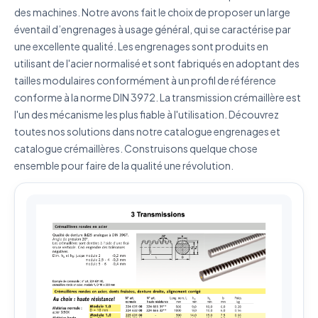
des machines. Notre avons fait le choix de proposer un large
éventail d’engrenages à usage général, qui se caractérise par
J'accepte que mes données soient utilisées pour traiter
ma demande.
Politique de confidentialité
une excellente qualité. Les engrenages sont produits en
utilisant de l'acier normalisé et sont fabriqués en adoptant des
Envoyer ma demande de devis
tailles modulaires conformément à un profil de référence
conforme à la norme DIN 3972. La transmission crémaillère est
Vos données sont protégées et ne seront jamais
l'un des mécanisme les plus fiable à l'utilisation. Découvrez
partagées
toutes nos solutions dans notre catalogue engrenages et
catalogue crémaillères. Construisons quelque chose
ensemble pour faire de la qualité une révolution.