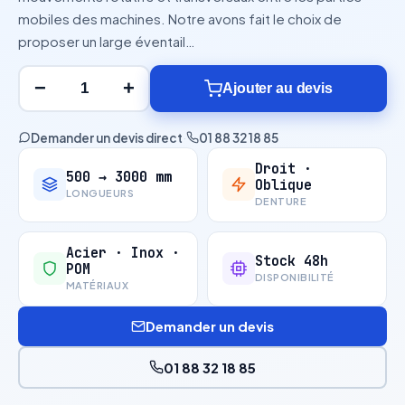
mobiles des machines. Notre avons fait le choix de
proposer un large éventail…
−
+
Ajouter au devis
Demander un devis direct
·
01 88 32 18 85
Droit ·
500 → 3000 mm
Oblique
LONGUEURS
DENTURE
Acier · Inox ·
Stock 48h
POM
DISPONIBILITÉ
MATÉRIAUX
Demander un devis
01 88 32 18 85