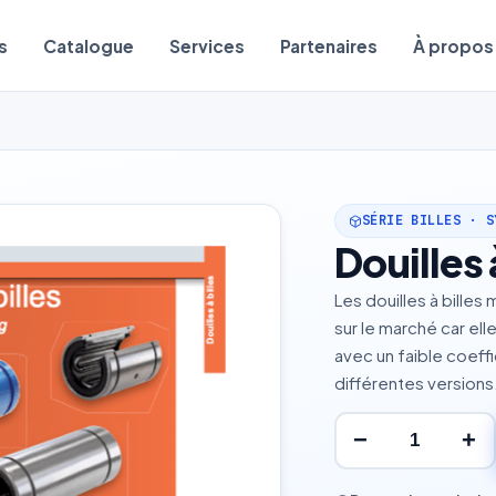
s
Catalogue
Services
Partenaires
À propos
SÉRIE BILLES · S
Douilles 
Les douilles à bille
sur le marché car el
avec un faible coeff
différentes version
−
+