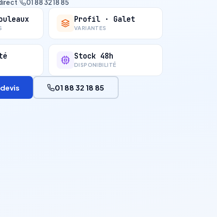
direct
·
01 88 32 18 85
ouleaux
Profil · Galet
S
VARIANTES
té
Stock 48h
DISPONIBILITÉ
devis
01 88 32 18 85