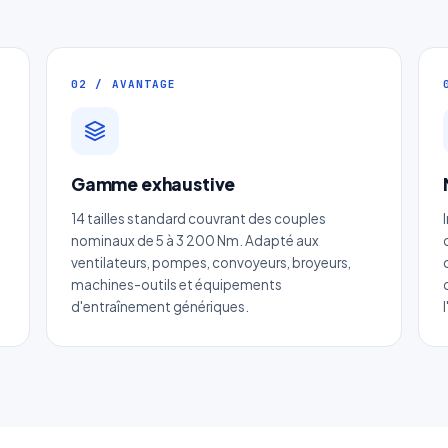
02 / AVANTAGE
Gamme exhaustive
Devis Douilles à Billes
14 tailles standard couvrant des couples
nominaux de 5 à 3 200 Nm. Adapté aux
Réponse sous 24h — Sans engagement
ventilateurs, pompes, convoyeurs, broyeurs,
machines-outils et équipements
m complet
*
Entreprise
d'entraînement génériques.
il
*
Téléphone
*
tégorie