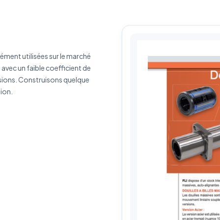
érence produit
Quantité estimée
rivez votre besoin
ément utilisées sur le marché
avec un faible coefficient de
rsions. Construisons quelque
tion.
J'accepte que mes données soient utilisées pour traiter ma demande.
Politiq
de confidentialité
Envoyer ma demande de devis
Vos données sont protégées et ne seront jamais partagées