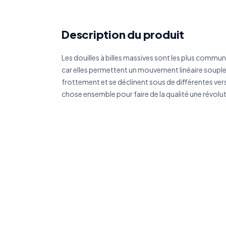
Réf
Description du produit
Déc
Les douilles à billes massives sont les plus commun
car elles permettent un mouvement linéaire souple 
frottement et se déclinent sous de différentes ve
chose ensemble pour faire de la qualité une révolu