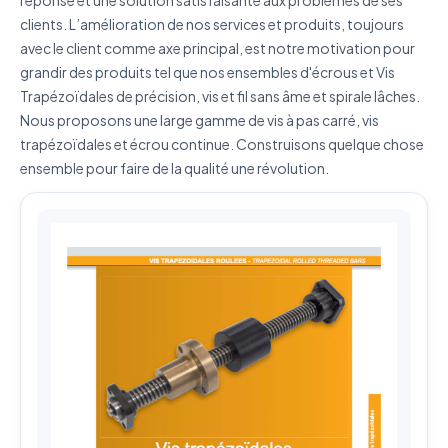
réponse et une solution satisfaisante aux problèmes de ses
J'accepte que mes données soient utilisées pour traiter
clients. L’amélioration de nos services et produits, toujours
ma demande.
Politique de confidentialité
avec le client comme axe principal, est notre motivation pour
Envoyer ma demande de devis
grandir des produits tel que nos ensembles d'écrous et Vis
Trapézoïdales de précision, vis et fil sans âme et spirale lâches.
Vos données sont protégées et ne seront jamais
Nous proposons une large gamme de vis à pas carré, vis
partagées
trapézoïdales et écrou continue. Construisons quelque chose
ensemble pour faire de la qualité une révolution.