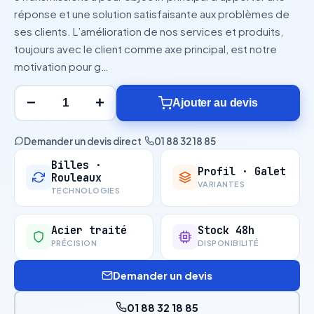
réponse et une solution satisfaisante aux problèmes de
ses clients. L’amélioration de nos services et produits,
toujours avec le client comme axe principal, est notre
motivation pour g…
−
+
Ajouter au devis
Demander un devis direct
·
01 88 32 18 85
Billes ·
Profil · Galet
Rouleaux
VARIANTES
TECHNOLOGIES
Acier traité
Stock 48h
PRÉCISION
DISPONIBILITÉ
Demander un devis
01 88 32 18 85