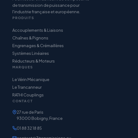
de transmission de puissance pour
l'industrie française et européenne.
PRODUITS
Accouplements & Liaisons
Chaînes & Pignons
Engrenages & Crémaillères
Systèmes Linéaires
Réducteurs & Moteurs
MARQUES
Le Vérin Mécanique
Le Trancanneur
RATHI Couplings
CONTACT
27 rue de Paris
93000 Bobigny, France
01 88 32 18 85
contact@3transmissions.eu