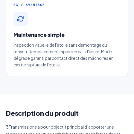
Email
*
03 / AVANTAGE
Téléphone
*
Maintenance simple
Catégorie
Inspection visuelle de l'étoile sans démontage du
moyeu. Remplacement rapide en cas d'usure. Mode
dégradé garanti par contact direct des mâchoires en
Référence produit
cas de rupture de l'étoile.
Quantité estimée
Décrivez votre besoin
Description du produit
3Transmissions a pour objectif principal d’apporter une