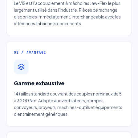
Le VIS est l'accouplement à mâchoires Jaw-Flex le plus
largement utilisé dans l'industrie. Pièces de rechange
disponibles immédiatement, interchangeable avec les
références fabricants concurrents.
02 / AVANTAGE
Devis Écrous et Vis Trapézoidales
de précision
Gamme exhaustive
Réponse sous 24h — Sans engagement
14 tailles standard couvrant des couples nominaux de 5
à 3 200 Nm. Adapté aux ventilateurs, pompes,
Nom complet
*
convoyeurs, broyeurs, machines-outils et équipements
d'entraînement génériques.
Entreprise