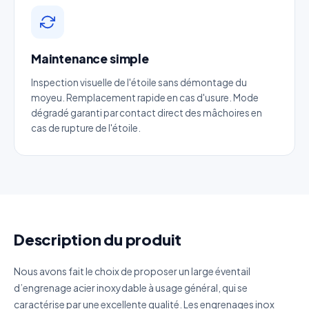
Nom complet
*
Maintenance simple
Entreprise
Inspection visuelle de l'étoile sans démontage du
moyeu. Remplacement rapide en cas d'usure. Mode
Email
*
dégradé garanti par contact direct des mâchoires en
cas de rupture de l'étoile.
Téléphone
*
Catégorie
Description du produit
Référence produit
Nous avons fait le choix de proposer un large éventail
d’engrenage acier inoxydable à usage général, qui se
Quantité estimée
caractérise par une excellente qualité. Les engrenages inox