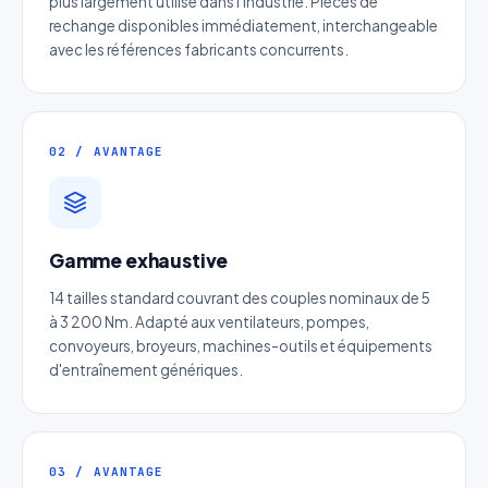
plus largement utilisé dans l'industrie. Pièces de
rechange disponibles immédiatement, interchangeable
avec les références fabricants concurrents.
02 / AVANTAGE
Gamme exhaustive
14 tailles standard couvrant des couples nominaux de 5
à 3 200 Nm. Adapté aux ventilateurs, pompes,
convoyeurs, broyeurs, machines-outils et équipements
d'entraînement génériques.
Devis Engrenage acier
inoxydable
Réponse sous 24h — Sans engagement
03 / AVANTAGE