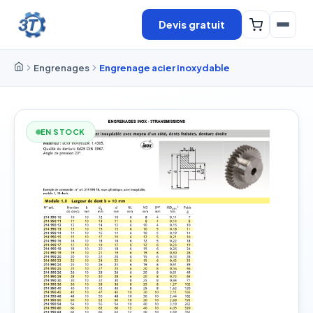
Devis gratuit
Engrenages
Engrenage acier inoxydable
EN STOCK