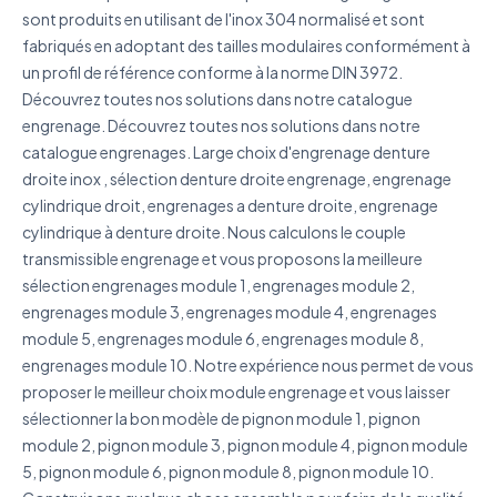
sont produits en utilisant de l'inox 304 normalisé et sont
Décrivez votre besoin
fabriqués en adoptant des tailles modulaires conformément à
un profil de référence conforme à la norme DIN 3972.
Découvrez toutes nos solutions dans notre catalogue
engrenage. Découvrez toutes nos solutions dans notre
catalogue engrenages. Large choix d'engrenage denture
droite inox , sélection denture droite engrenage, engrenage
J'accepte que mes données soient utilisées pour traiter
ma demande.
Politique de confidentialité
cylindrique droit, engrenages a denture droite, engrenage
cylindrique à denture droite. Nous calculons le couple
Envoyer ma demande de devis
transmissible engrenage et vous proposons la meilleure
sélection engrenages module 1, engrenages module 2,
Vos données sont protégées et ne seront jamais
engrenages module 3, engrenages module 4, engrenages
partagées
module 5, engrenages module 6, engrenages module 8,
engrenages module 10. Notre expérience nous permet de vous
proposer le meilleur choix module engrenage et vous laisser
sélectionner la bon modèle de pignon module 1, pignon
module 2, pignon module 3, pignon module 4, pignon module
5, pignon module 6, pignon module 8, pignon module 10.