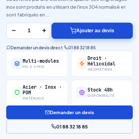
inox sont produits en utilisant de l'inox 304 normalisé et
sont fabriqués en …
−
+
Ajouter au devis
Demander un devis direct
·
01 88 32 18 85
Droit ·
Multi-modules
Hélicoïdal
M0.5 → M10
GÉOMÉTRIES
Acier · Inox ·
Stock 48h
POM
DISPONIBILITÉ
MATÉRIAUX
Demander un devis
01 88 32 18 85