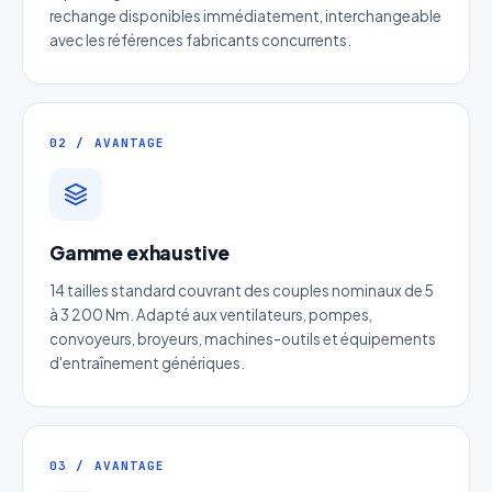
rechange disponibles immédiatement, interchangeable
avec les références fabricants concurrents.
02 / AVANTAGE
Gamme exhaustive
14 tailles standard couvrant des couples nominaux de 5
à 3 200 Nm. Adapté aux ventilateurs, pompes,
convoyeurs, broyeurs, machines-outils et équipements
d'entraînement génériques.
Devis Engrenage conique
Réponse sous 24h — Sans engagement
03 / AVANTAGE