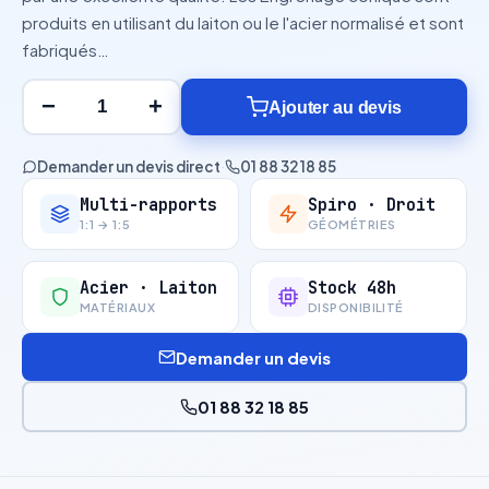
produits en utilisant du laiton ou le l'acier normalisé et sont
fabriqués…
−
+
Ajouter au devis
Demander un devis direct
·
01 88 32 18 85
Multi-rapports
Spiro · Droit
1:1 → 1:5
GÉOMÉTRIES
Acier · Laiton
Stock 48h
MATÉRIAUX
DISPONIBILITÉ
Demander un devis
01 88 32 18 85