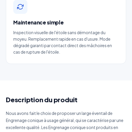
Nom complet
*
Maintenance simple
Entreprise
Inspection visuelle de l'étoile sans démontage du
moyeu. Remplacement rapide en cas d'usure. Mode
Email
*
dégradé garanti par contact direct des mâchoires en
cas de rupture de l'étoile.
Téléphone
*
Catégorie
Description du produit
Référence produit
Nous avons fait le choix de proposer un large éventail de
Quantité estimée
Engrenage conique à usage général, qui se caractérise par une
excellente qualité. Les Engrenage conique sont produits en