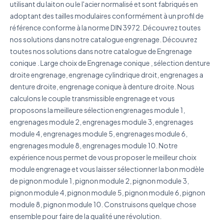
utilisant du laiton ou le l'acier normalisé et sont fabriqués en
Décrivez votre besoin
adoptant des tailles modulaires conformément à un profil de
référence conforme à la norme DIN 3972. Découvrez toutes
nos solutions dans notre catalogue engrenage. Découvrez
toutes nos solutions dans notre catalogue de Engrenage
conique . Large choix de Engrenage conique , sélection denture
J'accepte que mes données soient utilisées pour traiter
droite engrenage, engrenage cylindrique droit, engrenages a
ma demande.
Politique de confidentialité
denture droite, engrenage conique à denture droite. Nous
calculons le couple transmissible engrenage et vous
Envoyer ma demande de devis
proposons la meilleure sélection engrenages module 1,
Vos données sont protégées et ne seront jamais
engrenages module 2, engrenages module 3, engrenages
partagées
module 4, engrenages module 5, engrenages module 6,
engrenages module 8, engrenages module 10. Notre
expérience nous permet de vous proposer le meilleur choix
module engrenage et vous laisser sélectionner la bon modèle
de pignon module 1, pignon module 2, pignon module 3,
pignon module 4, pignon module 5, pignon module 6, pignon
module 8, pignon module 10. Construisons quelque chose
ensemble pour faire de la qualité une révolution.