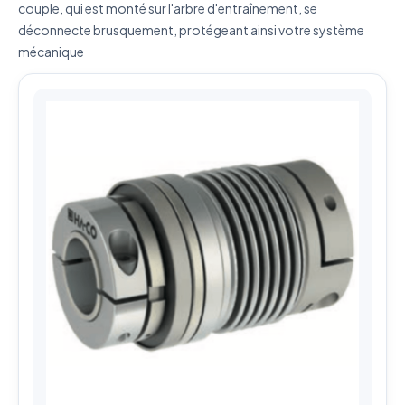
couple, qui est monté sur l'arbre d'entraînement, se
partagées
déconnecte brusquement, protégeant ainsi votre système
mécanique