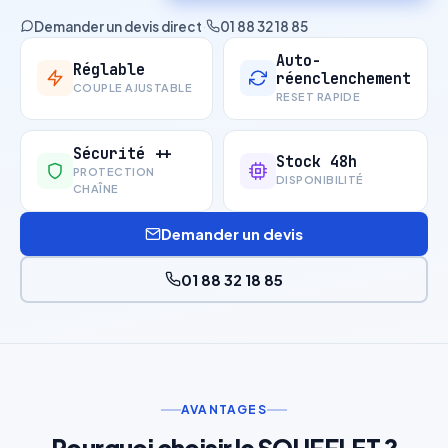
Demander un devis direct
·
01 88 32 18 85
Auto-
Réglable
réenclenchement
COUPLE AJUSTABLE
RESET RAPIDE
Sécurité ++
Stock 48h
PROTECTION
DISPONIBILITÉ
CHAÎNE
Demander un devis
01 88 32 18 85
AVANTAGES