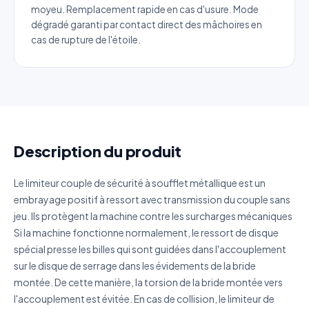
moyeu. Remplacement rapide en cas d'usure. Mode
Catégorie
dégradé garanti par contact direct des mâchoires en
cas de rupture de l'étoile.
Référence produit
Quantité estimée
Description du produit
Décrivez votre besoin
Le limiteur couple de sécurité à soufflet métallique est un
embrayage positif à ressort avec transmission du couple sans
jeu. Ils protègent la machine contre les surcharges mécaniques
Si la machine fonctionne normalement, le ressort de disque
J'accepte que mes données soient utilisées pour traiter
spécial presse les billes qui sont guidées dans l'accouplement
ma demande.
Politique de confidentialité
sur le disque de serrage dans les évidements de la bride
Envoyer ma demande de devis
montée. De cette manière, la torsion de la bride montée vers
l'accouplement est évitée. En cas de collision, le limiteur de
Vos données sont protégées et ne seront jamais