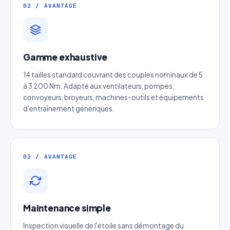
02 / AVANTAGE
Devis Limiteur de sécurité à
Gamme exhaustive
soufflet métallique
14 tailles standard couvrant des couples nominaux de 5
Réponse sous 24h — Sans engagement
à 3 200 Nm. Adapté aux ventilateurs, pompes,
convoyeurs, broyeurs, machines-outils et équipements
d'entraînement génériques.
Nom complet
*
Entreprise
03 / AVANTAGE
Email
*
Maintenance simple
Téléphone
*
Inspection visuelle de l'étoile sans démontage du