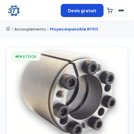
Devis gratuit
Accouplements
Moyeu expansible BTK11
EN STOCK