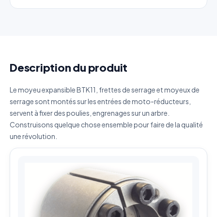
Décrivez votre besoin
Description du produit
J'accepte que mes données soient utilisées pour traiter
Le moyeu expansible BTK11, frettes de serrage et moyeux de
ma demande.
Politique de confidentialité
serrage sont montés sur les entrées de moto-réducteurs,
servent à fixer des poulies, engrenages sur un arbre.
Envoyer ma demande de devis
Construisons quelque chose ensemble pour faire de la qualité
Vos données sont protégées et ne seront jamais
une révolution.
partagées