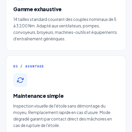
Gamme exhaustive
Nom complet
*
14 tailles standard couvrant des couples nominaux de 5
à 3 200 Nm. Adapté aux ventilateurs, pompes,
Entreprise
convoyeurs, broyeurs, machines-outils et équipements
d'entraînement génériques.
Email
*
03 / AVANTAGE
Téléphone
*
Catégorie
Maintenance simple
Inspection visuelle de l'étoile sans démontage du
Référence produit
moyeu. Remplacement rapide en cas d'usure. Mode
dégradé garanti par contact direct des mâchoires en
cas de rupture de l'étoile.
Quantité estimée