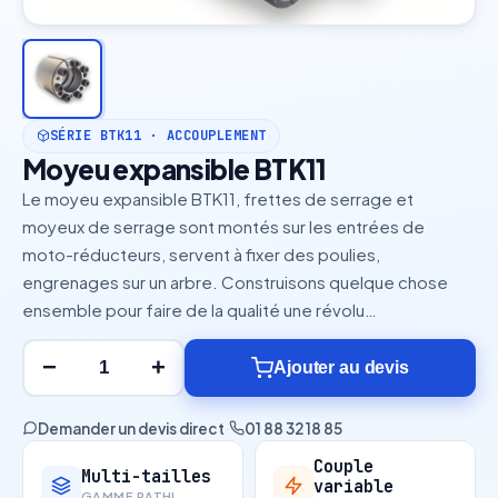
SÉRIE BTK11 · ACCOUPLEMENT
Moyeu expansible BTK11
Le moyeu expansible BTK11, frettes de serrage et
moyeux de serrage sont montés sur les entrées de
moto-réducteurs, servent à fixer des poulies,
engrenages sur un arbre. Construisons quelque chose
ensemble pour faire de la qualité une révolu…
−
+
Ajouter au devis
Demander un devis direct
·
01 88 32 18 85
Couple
Multi-tailles
variable
GAMME RATHI