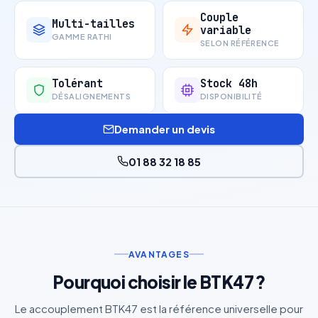
Couple
Multi-tailles
variable
GAMME RATHI
SELON RÉFÉRENCE
Tolérant
Stock 48h
DÉSALIGNEMENTS
DISPONIBILITÉ
Demander un devis
01 88 32 18 85
AVANTAGES
Pourquoi choisir le BTK47 ?
Le accouplement BTK47 est la référence universelle pour