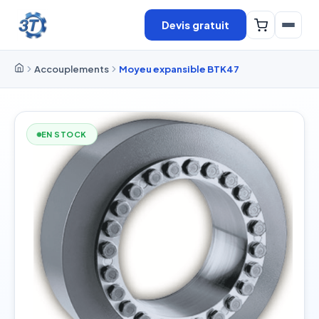
Devis gratuit
Accouplements
Moyeu expansible BTK47
EN STOCK