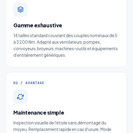
Devis Moyeu expansible BTK47
Réponse sous 24h — Sans engagement
Gamme exhaustive
Nom complet
*
14 tailles standard couvrant des couples nominaux de 5
à 3 200 Nm. Adapté aux ventilateurs, pompes,
convoyeurs, broyeurs, machines-outils et équipements
Entreprise
d'entraînement génériques.
Email
*
03 / AVANTAGE
Téléphone
*
Catégorie
Maintenance simple
Inspection visuelle de l'étoile sans démontage du
Référence produit
moyeu. Remplacement rapide en cas d'usure. Mode