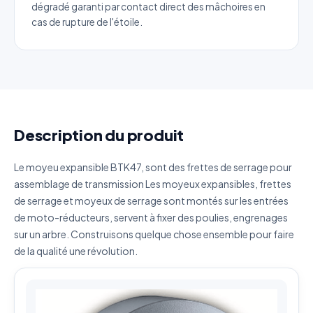
dégradé garanti par contact direct des mâchoires en
cas de rupture de l'étoile.
Quantité estimée
Décrivez votre besoin
Description du produit
J'accepte que mes données soient utilisées pour traiter
Le moyeu expansible BTK47, sont des frettes de serrage pour
ma demande.
Politique de confidentialité
assemblage de transmission Les moyeux expansibles, frettes
de serrage et moyeux de serrage sont montés sur les entrées
Envoyer ma demande de devis
de moto-réducteurs, servent à fixer des poulies, engrenages
sur un arbre. Construisons quelque chose ensemble pour faire
Vos données sont protégées et ne seront jamais
partagées
de la qualité une révolution.