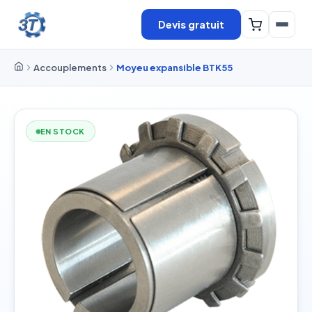
Devis gratuit
Accouplements
Moyeu expansible BTK55
EN STOCK