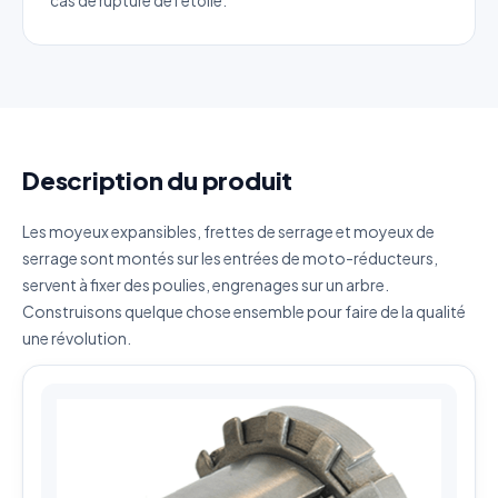
cas de rupture de l'étoile.
Quantité estimée
Décrivez votre besoin
Description du produit
J'accepte que mes données soient utilisées pour traiter
Les moyeux expansibles, frettes de serrage et moyeux de
ma demande.
Politique de confidentialité
serrage sont montés sur les entrées de moto-réducteurs,
servent à fixer des poulies, engrenages sur un arbre.
Envoyer ma demande de devis
Construisons quelque chose ensemble pour faire de la qualité
Vos données sont protégées et ne seront jamais
une révolution.
partagées