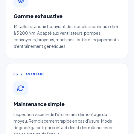
Réponse sous 24h — Sans engagement
Gamme exhaustive
Nom complet
*
14 tailles standard couvrant des couples nominaux de 5
à 3 200 Nm. Adapté aux ventilateurs, pompes,
Entreprise
convoyeurs, broyeurs, machines-outils et équipements
d'entraînement génériques.
Email
*
03 / AVANTAGE
Téléphone
*
Catégorie
Maintenance simple
Inspection visuelle de l'étoile sans démontage du
Référence produit
moyeu. Remplacement rapide en cas d'usure. Mode
dégradé garanti par contact direct des mâchoires en