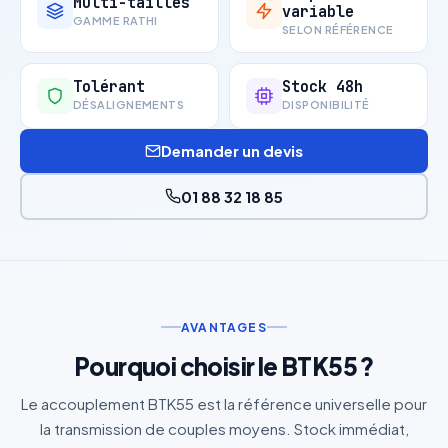
Multi-tailles
variable
GAMME RATHI
SELON RÉFÉRENCE
Tolérant
Stock 48h
DÉSALIGNEMENTS
DISPONIBILITÉ
Demander un devis
01 88 32 18 85
AVANTAGES
Pourquoi choisir le BTK55 ?
Le accouplement BTK55 est la référence universelle pour
la transmission de couples moyens. Stock immédiat,