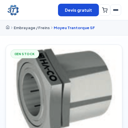
Devis gratuit
Embrayage / Freins
Moyeu Trantorque SF
EN STOCK