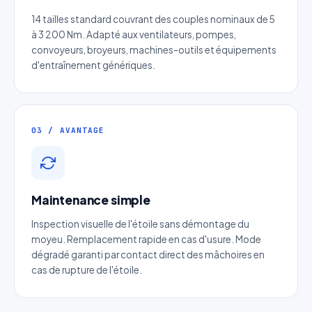
Nom complet
*
14 tailles standard couvrant des couples nominaux de 5
à 3 200 Nm. Adapté aux ventilateurs, pompes,
Entreprise
convoyeurs, broyeurs, machines-outils et équipements
d'entraînement génériques.
Email
*
03 / AVANTAGE
Téléphone
*
Catégorie
Maintenance simple
Inspection visuelle de l'étoile sans démontage du
Référence produit
moyeu. Remplacement rapide en cas d'usure. Mode
dégradé garanti par contact direct des mâchoires en
cas de rupture de l'étoile.
Quantité estimée