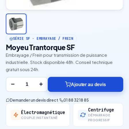
SÉRIE SF · EMBRAYAGE / FREIN
Moyeu Trantorque SF
Embrayage / Frein pour transmission de puissance
industrielle. Stock disponible 48h. Conseil technique
gratuit sous 24h.
−
+
Ajouter au devis
Demander un devis direct
·
01 88 32 18 85
Centrifuge
Électromagnétique
DÉMARRAGE
COUPLE INSTANTANÉ
PROGRESSIF