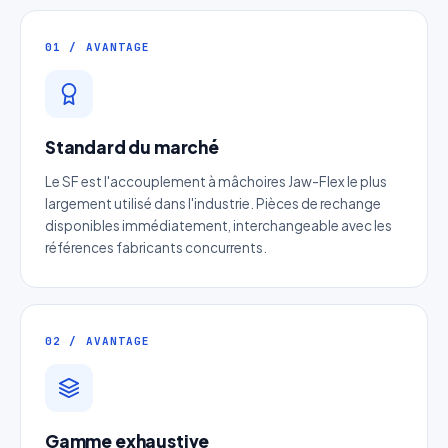
01 / AVANTAGE
Standard du marché
Le SF est l'accouplement à mâchoires Jaw-Flex le plus
largement utilisé dans l'industrie. Pièces de rechange
disponibles immédiatement, interchangeable avec les
références fabricants concurrents.
02 / AVANTAGE
Devis Moyeu Trantorque SF
Réponse sous 24h — Sans engagement
Gamme exhaustive