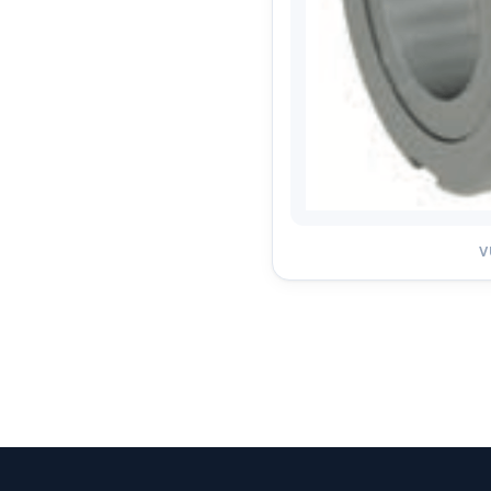
Envoyer ma demande de devis
Vos données sont protégées et ne seront jamais partagées
V