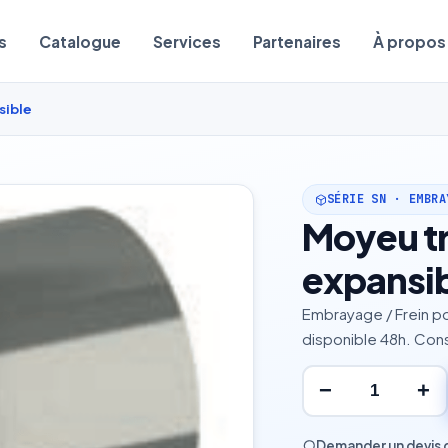
s
Catalogue
Services
Partenaires
À propos
sible
SÉRIE SN · EMBRA
Moyeu t
expansi
Embrayage / Frein po
disponible 48h. Cons
−
+
Demander un devis 