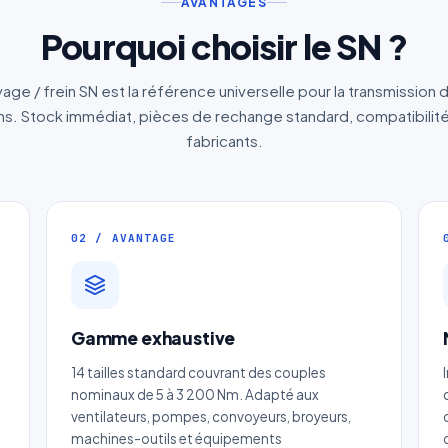
AVANTAGES
Pourquoi choisir le SN ?
ge / frein SN est la référence universelle pour la transmission
. Stock immédiat, pièces de rechange standard, compatibilité
fabricants.
02 / AVANTAGE
Gamme exhaustive
14 tailles standard couvrant des couples
Devis Moyeu trantorque expansible
nominaux de 5 à 3 200 Nm. Adapté aux
ventilateurs, pompes, convoyeurs, broyeurs,
Réponse sous 24h — Sans engagement
machines-outils et équipements