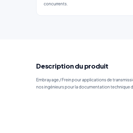
concurrents.
No
Ema
Ca
Réf
Description du produit
Embrayage / Frein pour applications de transmiss
Déc
nos ingénieurs pour la documentation technique dé