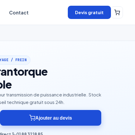
Devis gratuit
Contact
YAGE / FREIN
rantorque
ble
ur transmission de puissance industrielle. Stock
eil technique gratuit sous 24h.
Ajouter au devis
direct
·
01 88 32 18 85