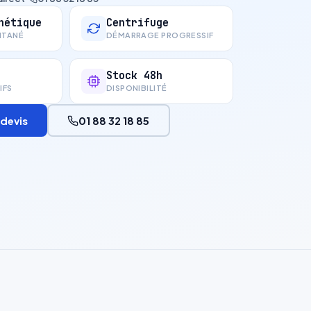
nétique
Centrifuge
NTANÉ
DÉMARRAGE PROGRESSIF
Stock 48h
IFS
DISPONIBILITÉ
devis
01 88 32 18 85