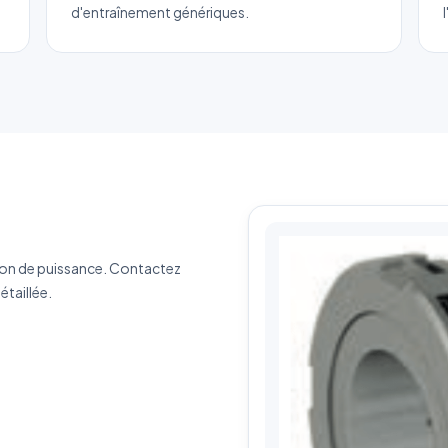
d'entraînement génériques.
m complet
*
Entreprise
il
*
Téléphone
*
tégorie
érence produit
Quantité estimée
ion de puissance. Contactez
rivez votre besoin
taillée.
J'accepte que mes données soient utilisées pour traiter ma demande.
Politiq
de confidentialité