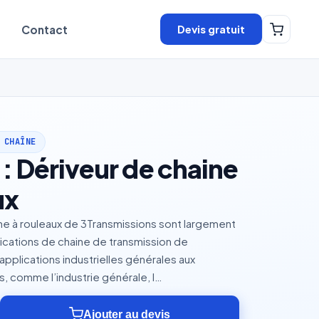
Devis gratuit
Contact
 CHAÎNE
: Dériveur de chaine
ux
ne à rouleaux de 3Transmissions sont largement
lications de chaine de transmission de
applications industrielles générales aux
, comme l’industrie générale, l…
Ajouter au devis