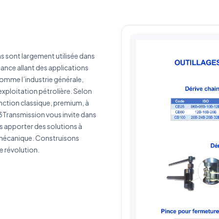
érence produit
Quantité estimée
s sont largement utilisée dans
rivez votre besoin
sance allant des applications
comme l’industrie générale,
exploitation pétrolière. Selon
nction classique, premium, à
 3Transmission vous invite dans
J'accepte que mes données soient utilisées pour traiter ma demande.
Politiq
s apporter des solutions à
de confidentialité
 mécanique. Construisons
e révolution.
Envoyer ma demande de devis
Vos données sont protégées et ne seront jamais partagées