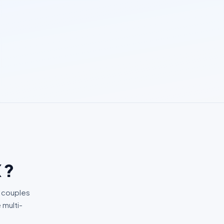
 ?
e couples
 multi-