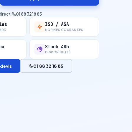
direct
·
01 88 32 18 85
les
ISO / ASA
ARD
NORMES COURANTES
ox
Stock 48h
DISPONIBILITÉ
devis
01 88 32 18 85