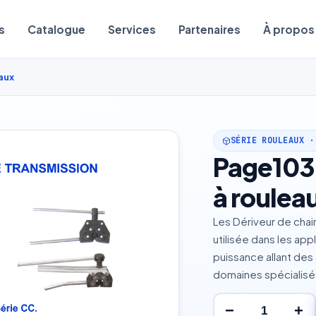
s
Catalogue
Services
Partenaires
À propos
aux
SÉRIE ROULEAUX ·
Page103 
à roulea
Les Dériveur de chai
utilisée dans les app
puissance allant des 
domaines spécialisés
−
+