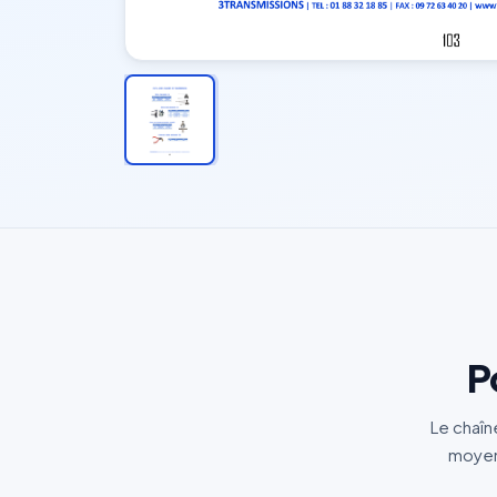
P
Le chaîn
moyens