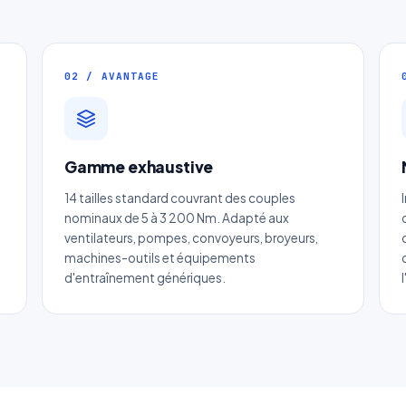
02 / AVANTAGE
Gamme exhaustive
Devis Page103 : Dériveur de chaine à
14 tailles standard couvrant des couples
rouleaux
nominaux de 5 à 3 200 Nm. Adapté aux
ventilateurs, pompes, convoyeurs, broyeurs,
Réponse sous 24h — Sans engagement
machines-outils et équipements
d'entraînement génériques.
m complet
*
Entreprise
il
*
Téléphone
*
tégorie