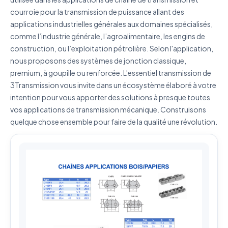
courroie pour la transmission de puissance allant des
J'accepte que mes données soient utilisées pour traiter
applications industrielles générales aux domaines spécialisés,
ma demande.
Politique de confidentialité
comme l’industrie générale, l’agroalimentaire, les engins de
construction, ou l’exploitation pétrolière. Selon l'application,
Envoyer ma demande de devis
nous proposons des systèmes de jonction classique,
premium, à goupille ou renforcée. L'essentiel transmission de
Vos données sont protégées et ne seront jamais
partagées
3Transmission vous invite dans un écosystème élaboré à votre
intention pour vous apporter des solutions à presque toutes
vos applications de transmission mécanique. Construisons
quelque chose ensemble pour faire de la qualité une révolution.