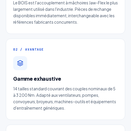
Le BOIS est l'accouplement à mâchoires Jaw-Flex le plus
largement utilisé dans l'industrie. Pièces de rechange
disponibles immédiatement, interchangeable avec les
références fabricants concurrents.
02 / AVANTAGE
Devis Page112 : Chaîne à picots
Gamme exhaustive
convoyage papier et bois
14 tailles standard couvrant des couples nominaux de 5
Réponse sous 24h — Sans engagement
à 3 200 Nm. Adapté aux ventilateurs, pompes,
convoyeurs, broyeurs, machines-outils et équipements
Nom complet
*
d'entraînement génériques.
Entreprise