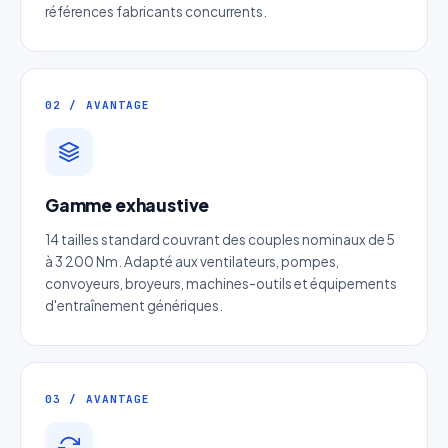
références fabricants concurrents.
02 / AVANTAGE
Gamme exhaustive
Devis Page141 : Vis trapézoïdale
14 tailles standard couvrant des couples nominaux de 5
à 3 200 Nm. Adapté aux ventilateurs, pompes,
Réponse sous 24h — Sans engagement
convoyeurs, broyeurs, machines-outils et équipements
d'entraînement génériques.
Nom complet
*
Entreprise
03 / AVANTAGE
Email
*