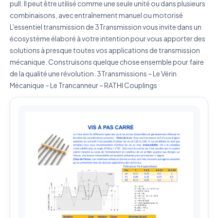
pull. Il peut être utilisé comme une seule unité ou dans plusieurs
ma demande.
Politique de confidentialité
combinaisons, avec entraînement manuel ou motorisé
L'essentiel transmission de 3Transmission vous invite dans un
Envoyer ma demande de devis
écosystème élaboré à votre intention pour vous apporter des
Vos données sont protégées et ne seront jamais
solutions à presque toutes vos applications de transmission
partagées
mécanique. Construisons quelque chose ensemble pour faire
de la qualité une révolution. 3Transmissions – Le Vérin
Mécanique – Le Trancanneur – RATHI Couplings