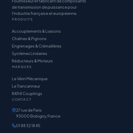
Fournisseur et fabricant de composants
de transmission de puissance pour
l'industrie française et européenne.
PRODUITS
Accouplements & Liaisons
Chaînes & Pignons
Engrenages & Crémaillères
Systèmes Linéaires
Réducteurs & Moteurs
MARQUES
Le Vérin Mécanique
Le Trancanneur
RATHI Couplings
CONTACT
27 rue de Paris
93000 Bobigny, France
01 88 32 18 85