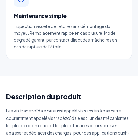
Maintenance simple
Téléphone
*
Inspection visuelle de l'étoile sans démontage du
moyeu. Remplacement rapide en cas d'usure. Mode
Catégorie
dégradé garanti par contact direct des mâchoires en
cas de rupture de l'étoile.
Référence produit
Quantité estimée
Description du produit
Décrivez votre besoin
Les Vis trapézoïdale ou aussi appelé vis sans fin à pas carré,
couramment appelé vis trapézoïdale est l'un des mécanismes
les plus économiques et les plus efficaces pour soulever,
abaisser et déplacer des charges, pour des applications push-
J'accepte que mes données soient utilisées pour traiter