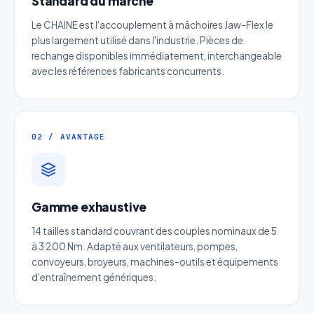
Standard du marché
Le CHAINE est l'accouplement à mâchoires Jaw-Flex le
plus largement utilisé dans l'industrie. Pièces de
rechange disponibles immédiatement, interchangeable
avec les références fabricants concurrents.
02 / AVANTAGE
Gamme exhaustive
Devis Page179 : Tendeur linéaire à
14 tailles standard couvrant des couples nominaux de 5
patin pour chaine
à 3 200 Nm. Adapté aux ventilateurs, pompes,
convoyeurs, broyeurs, machines-outils et équipements
Réponse sous 24h — Sans engagement
d'entraînement génériques.
Nom complet
*