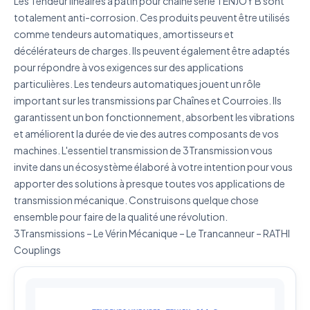
Les Tendeur linéaires à patin pour chaine série TENJOY B sont
totalement anti-corrosion. Ces produits peuvent être utilisés
comme tendeurs automatiques, amortisseurs et
décélérateurs de charges. Ils peuvent également être adaptés
pour répondre à vos exigences sur des applications
J'accepte que mes données soient utilisées pour traiter
particulières. Les tendeurs automatiques jouent un rôle
ma demande.
Politique de confidentialité
important sur les transmissions par Chaînes et Courroies. Ils
Envoyer ma demande de devis
garantissent un bon fonctionnement, absorbent les vibrations
et améliorent la durée de vie des autres composants de vos
Vos données sont protégées et ne seront jamais
machines. L'essentiel transmission de 3Transmission vous
partagées
invite dans un écosystème élaboré à votre intention pour vous
apporter des solutions à presque toutes vos applications de
transmission mécanique. Construisons quelque chose
ensemble pour faire de la qualité une révolution.
3Transmissions – Le Vérin Mécanique – Le Trancanneur – RATHI
Couplings