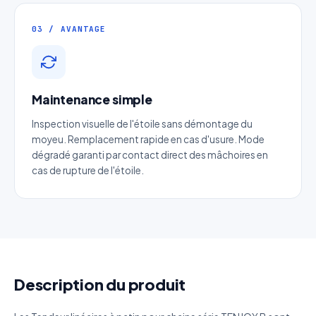
Entreprise
03 / AVANTAGE
Email
*
Maintenance simple
Téléphone
*
Inspection visuelle de l'étoile sans démontage du
moyeu. Remplacement rapide en cas d'usure. Mode
dégradé garanti par contact direct des mâchoires en
Catégorie
cas de rupture de l'étoile.
Référence produit
Quantité estimée
Description du produit
Décrivez votre besoin