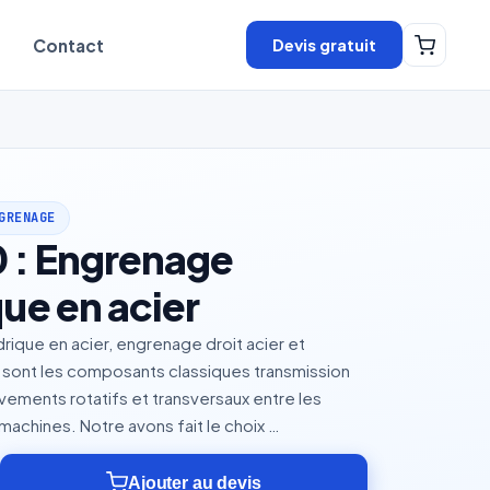
Devis gratuit
Contact
GRENAGE
 : Engrenage
que en acier
rique en acier, engrenage droit acier et
sont les composants classiques transmission
ments rotatifs et transversaux entre les
machines. Notre avons fait le choix …
Ajouter au devis