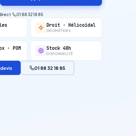
direct
·
01 88 32 18 85
les
Droit · Hélicoïdal
GÉOMÉTRIES
ox · POM
Stock 48h
DISPONIBILITÉ
devis
01 88 32 18 85