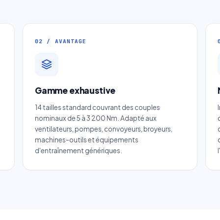
02 / AVANTAGE
Gamme exhaustive
evis Page200 : Engrenage cylindriq
14 tailles standard couvrant des couples
en acier
nominaux de 5 à 3 200 Nm. Adapté aux
ventilateurs, pompes, convoyeurs, broyeurs,
Réponse sous 24h — Sans engagement
machines-outils et équipements
d'entraînement génériques.
m complet
*
Entreprise
il
*
Téléphone
*
tégorie