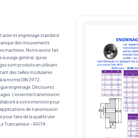
érence produit
Quantité estimée
it acier et engrenage standard
rivez votre besoin
écanique des mouvements
des machines. Notre avons fait
 à usage général, qui se
ges sont produits en utilisant
tant des tailles modulaires
J'accepte que mes données soient utilisées pour traiter ma demande.
Politiq
à la norme DIN 3972.
de confidentialité
logue engrenage. Découvrez
ages. L'essentiel transmission
Envoyer ma demande de devis
élaboré à votre intention pour
 applications de transmission
Vos données sont protégées et ne seront jamais partagées
our faire de la qualité une
 Le Trancanneur – RATHI