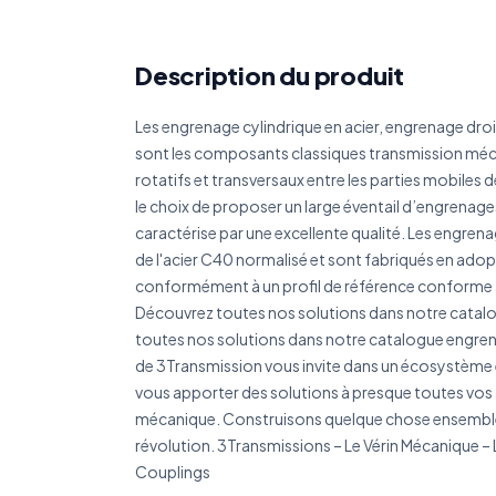
Réf
Description du produit
Les engrenage cylindrique en acier, engrenage dro
Déc
sont les composants classiques transmission m
rotatifs et transversaux entre les parties mobiles 
le choix de proposer un large éventail d’engrenages
caractérise par une excellente qualité. Les engrena
de l'acier C40 normalisé et sont fabriqués en adop
conformément à un profil de référence conforme 
Découvrez toutes nos solutions dans notre cata
toutes nos solutions dans notre catalogue engren
de 3Transmission vous invite dans un écosystème 
vous apporter des solutions à presque toutes vos
mécanique. Construisons quelque chose ensemble p
révolution. 3Transmissions – Le Vérin Mécanique –
Couplings