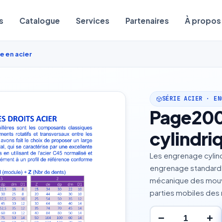
s
Catalogue
Services
Partenaires
À propos
e en acier
SÉRIE ACIER · EN
Page200
cylindri
Les engrenage cylind
engrenage standard 
mécanique des mouve
parties mobiles des 
−
+