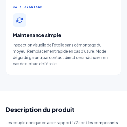
03 / AVANTAGE
Entreprise
Email
*
Maintenance simple
Inspection visuelle de l'étoile sans démontage du
Téléphone
*
moyeu. Remplacement rapide en cas d'usure. Mode
dégradé garanti par contact direct des mâchoires en
cas de rupture de l'étoile.
Catégorie
Référence produit
Quantité estimée
Description du produit
Décrivez votre besoin
Les couple conique en acier rapport 1/2 sont les composants