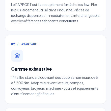
Le RAPPORT est l'accouplement à mâchoires Jaw-Flex
le plus largement utilisé dans l'industrie. Pièces de
rechange disponibles immédiatement, interchangeable
avec les références fabricants concurrents.
02 / AVANTAGE
Gamme exhaustive
Devis Page210 : Couple conique
14 tailles standard couvrant des couples nominaux de 5
en acier rapport 1/2
à 3 200 Nm. Adapté aux ventilateurs, pompes,
convoyeurs, broyeurs, machines-outils et équipements
Réponse sous 24h — Sans engagement
d'entraînement génériques.
Nom complet
*