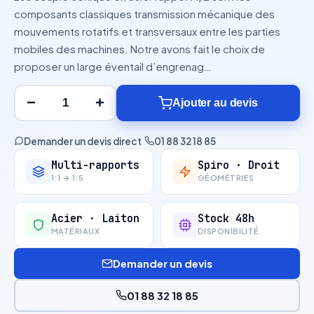
composants classiques transmission mécanique des
mouvements rotatifs et transversaux entre les parties
mobiles des machines. Notre avons fait le choix de
proposer un large éventail d’engrenag…
−
+
Ajouter au devis
Demander un devis direct
·
01 88 32 18 85
Multi-rapports
Spiro · Droit
1:1 → 1:5
GÉOMÉTRIES
Acier · Laiton
Stock 48h
MATÉRIAUX
DISPONIBILITÉ
Demander un devis
01 88 32 18 85