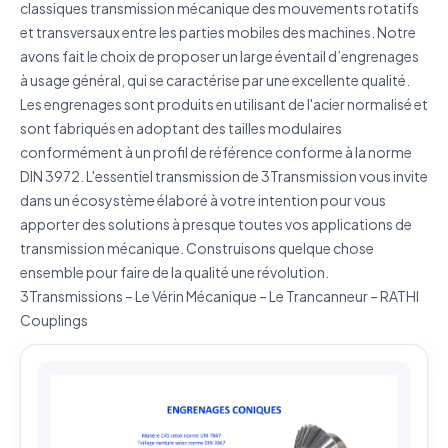
classiques transmission mécanique des mouvements rotatifs
et transversaux entre les parties mobiles des machines. Notre
avons fait le choix de proposer un large éventail d’engrenages
à usage général, qui se caractérise par une excellente qualité.
J'accepte que mes données soient utilisées pour traiter
Les engrenages sont produits en utilisant de l'acier normalisé et
ma demande.
Politique de confidentialité
sont fabriqués en adoptant des tailles modulaires
conformément à un profil de référence conforme à la norme
Envoyer ma demande de devis
DIN 3972. L'essentiel transmission de 3Transmission vous invite
dans un écosystème élaboré à votre intention pour vous
Vos données sont protégées et ne seront jamais
partagées
apporter des solutions à presque toutes vos applications de
transmission mécanique. Construisons quelque chose
ensemble pour faire de la qualité une révolution.
3Transmissions – Le Vérin Mécanique – Le Trancanneur – RATHI
Couplings