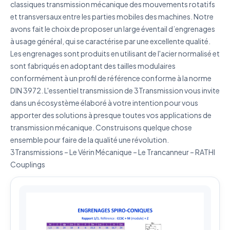
classiques transmission mécanique des mouvements rotatifs
et transversaux entre les parties mobiles des machines. Notre
avons fait le choix de proposer un large éventail d’engrenages
à usage général, qui se caractérise par une excellente qualité.
J'accepte que mes données soient utilisées pour traiter
Les engrenages sont produits en utilisant de l'acier normalisé et
ma demande.
Politique de confidentialité
sont fabriqués en adoptant des tailles modulaires
Envoyer ma demande de devis
conformément à un profil de référence conforme à la norme
DIN 3972. L'essentiel transmission de 3Transmission vous invite
Vos données sont protégées et ne seront jamais
dans un écosystème élaboré à votre intention pour vous
partagées
apporter des solutions à presque toutes vos applications de
transmission mécanique. Construisons quelque chose
ensemble pour faire de la qualité une révolution.
3Transmissions – Le Vérin Mécanique – Le Trancanneur – RATHI
Couplings