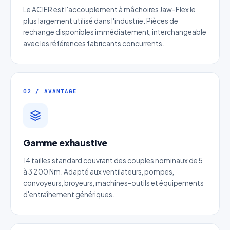
Le ACIER est l'accouplement à mâchoires Jaw-Flex le
plus largement utilisé dans l'industrie. Pièces de
rechange disponibles immédiatement, interchangeable
avec les références fabricants concurrents.
02 / AVANTAGE
Gamme exhaustive
Devis Page215 : Engrenage spiro-
14 tailles standard couvrant des couples nominaux de 5
conique en acier
à 3 200 Nm. Adapté aux ventilateurs, pompes,
Réponse sous 24h — Sans engagement
convoyeurs, broyeurs, machines-outils et équipements
d'entraînement génériques.
Nom complet
*