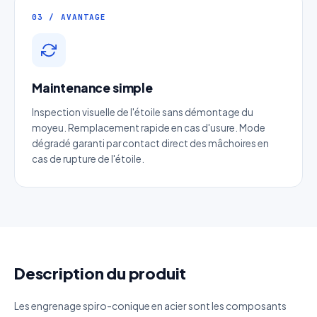
Entreprise
03 / AVANTAGE
Email
*
Maintenance simple
Téléphone
*
Inspection visuelle de l'étoile sans démontage du
moyeu. Remplacement rapide en cas d'usure. Mode
dégradé garanti par contact direct des mâchoires en
Catégorie
cas de rupture de l'étoile.
Référence produit
Quantité estimée
Description du produit
Décrivez votre besoin
Les engrenage spiro-conique en acier sont les composants