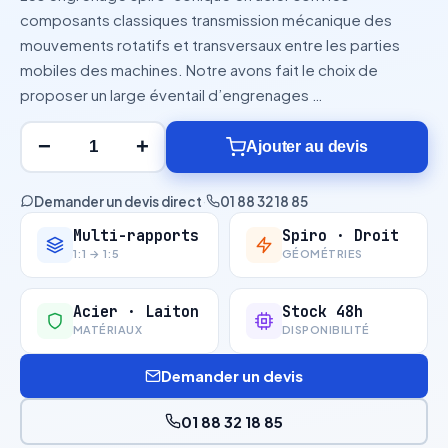
composants classiques transmission mécanique des
mouvements rotatifs et transversaux entre les parties
mobiles des machines. Notre avons fait le choix de
proposer un large éventail d’engrenages …
−
+
Ajouter au devis
Demander un devis direct
·
01 88 32 18 85
Multi-rapports
Spiro · Droit
1:1 → 1:5
GÉOMÉTRIES
Acier · Laiton
Stock 48h
MATÉRIAUX
DISPONIBILITÉ
Demander un devis
01 88 32 18 85