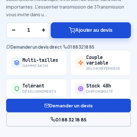
importantes. L'essentiel transmission de 3Transmission
vous invite dans u…
−
+
Ajouter au devis
Demander un devis direct
·
01 88 32 18 85
Couple
Multi-tailles
variable
GAMME RATHI
SELON RÉFÉRENCE
Tolérant
Stock 48h
DÉSALIGNEMENTS
DISPONIBILITÉ
Demander un devis
01 88 32 18 85