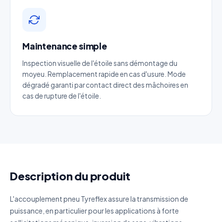
Téléphone
*
Maintenance simple
Catégorie
Inspection visuelle de l'étoile sans démontage du
moyeu. Remplacement rapide en cas d'usure. Mode
dégradé garanti par contact direct des mâchoires en
Référence produit
cas de rupture de l'étoile.
Quantité estimée
Décrivez votre besoin
Description du produit
L'accouplement pneu Tyreflex assure la transmission de
puissance, en particulier pour les applications à forte
J'accepte que mes données soient utilisées pour traiter