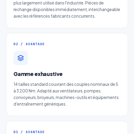
plus largement utilisé dans l'industrie. Pièces de
rechange disponibles immédiatement, interchangeable
avec les références fabricants concurrents.
02 / AVANTAGE
Devis Page22 : Accouplement
Pneu
Gamme exhaustive
Réponse sous 24h — Sans engagement
14 tailles standard couvrant des couples nominaux de 5
à 3 200 Nm. Adapté aux ventilateurs, pompes,
Nom complet
*
convoyeurs, broyeurs, machines-outils et équipements
d'entraînement génériques.
Entreprise
Email
*
03 / AVANTAGE