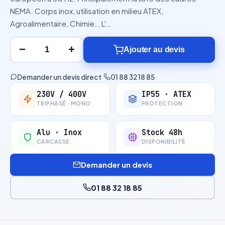
NEMA. Corps inox, utilisation en milieu ATEX,
Agroalimentaire, Chimie… L'…
−
+
Ajouter au devis
Demander un devis direct
·
01 88 32 18 85
230V / 400V
IP55 · ATEX
TRIPHASÉ · MONO
PROTECTION
Alu · Inox
Stock 48h
CARCASSE
DISPONIBILITÉ
Demander un devis
01 88 32 18 85