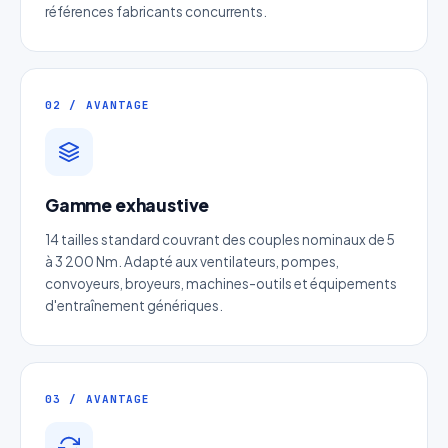
références fabricants concurrents.
02 / AVANTAGE
Devis Page225 : Moteur
Gamme exhaustive
électrique inox
14 tailles standard couvrant des couples nominaux de 5
Réponse sous 24h — Sans engagement
à 3 200 Nm. Adapté aux ventilateurs, pompes,
convoyeurs, broyeurs, machines-outils et équipements
d'entraînement génériques.
Nom complet
*
Entreprise
03 / AVANTAGE
Email
*