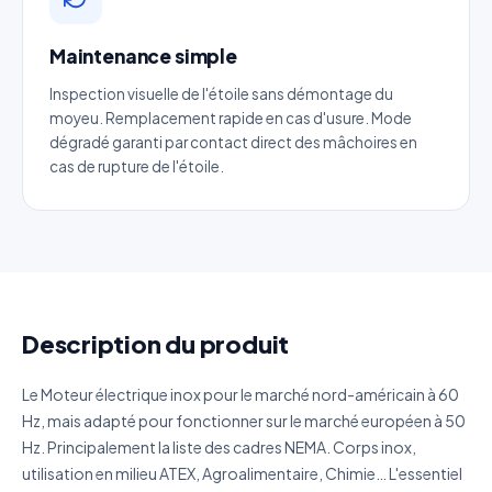
Maintenance simple
Téléphone
*
Inspection visuelle de l'étoile sans démontage du
moyeu. Remplacement rapide en cas d'usure. Mode
Catégorie
dégradé garanti par contact direct des mâchoires en
cas de rupture de l'étoile.
Référence produit
Quantité estimée
Description du produit
Décrivez votre besoin
Le Moteur électrique inox pour le marché nord-américain à 60
Hz, mais adapté pour fonctionner sur le marché européen à 50
Hz. Principalement la liste des cadres NEMA. Corps inox,
utilisation en milieu ATEX, Agroalimentaire, Chimie… L'essentiel
J'accepte que mes données soient utilisées pour traiter