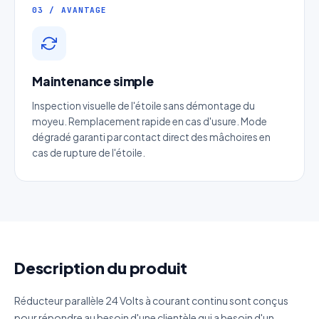
03 / AVANTAGE
Entreprise
Maintenance simple
Email
*
Inspection visuelle de l'étoile sans démontage du
moyeu. Remplacement rapide en cas d'usure. Mode
Téléphone
*
dégradé garanti par contact direct des mâchoires en
cas de rupture de l'étoile.
Catégorie
Référence produit
Description du produit
Quantité estimée
Réducteur parallèle 24 Volts à courant continu sont conçus
pour répondre au besoin d'une clientèle qui a besoin d'un
Décrivez votre besoin