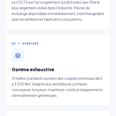
Le VOLTS est l'accouplement à mâchoires Jaw-Flex le
plus largement utilisé dans l'industrie. Pièces de
rechange disponibles immédiatement, interchangeable
avec les références fabricants concurrents.
02 / AVANTAGE
Gamme exhaustive
14 tailles standard couvrant des couples nominaux de 5
à 3 200 Nm. Adapté aux ventilateurs, pompes,
Devis Page226 : Réducteur
convoyeurs, broyeurs, machines-outils et équipements
parallèle 24 volts
d'entraînement génériques.
Réponse sous 24h — Sans engagement
Nom complet
*