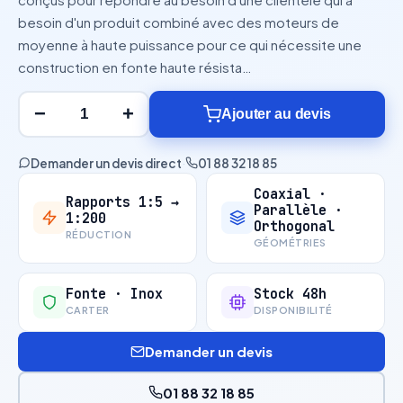
besoin d'un produit combiné avec des moteurs de
moyenne à haute puissance pour ce qui nécessite une
construction en fonte haute résista…
−
+
Ajouter au devis
Demander un devis direct
·
01 88 32 18 85
Coaxial ·
Rapports 1:5 →
Parallèle ·
1:200
Orthogonal
RÉDUCTION
GÉOMÉTRIES
Fonte · Inox
Stock 48h
CARTER
DISPONIBILITÉ
Demander un devis
01 88 32 18 85