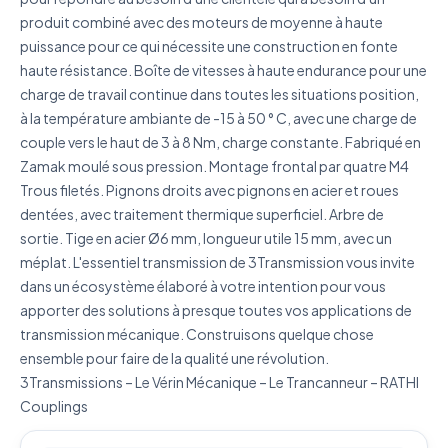
produit combiné avec des moteurs de moyenne à haute
puissance pour ce qui nécessite une construction en fonte
haute résistance. Boîte de vitesses à haute endurance pour une
charge de travail continue dans toutes les situations position,
à la température ambiante de -15 à 50 ° C, avec une charge de
J'accepte que mes données soient utilisées pour traiter
couple vers le haut de 3 à 8 Nm, charge constante. Fabriqué en
ma demande.
Politique de confidentialité
Zamak moulé sous pression. Montage frontal par quatre M4
Trous filetés. Pignons droits avec pignons en acier et roues
Envoyer ma demande de devis
dentées, avec traitement thermique superficiel. Arbre de
Vos données sont protégées et ne seront jamais
sortie. Tige en acier Ø6 mm, longueur utile 15 mm, avec un
partagées
méplat. L'essentiel transmission de 3Transmission vous invite
dans un écosystème élaboré à votre intention pour vous
apporter des solutions à presque toutes vos applications de
transmission mécanique. Construisons quelque chose
ensemble pour faire de la qualité une révolution.
3Transmissions – Le Vérin Mécanique – Le Trancanneur – RATHI
Couplings