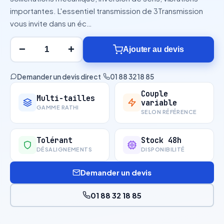
importantes. L'essentiel transmission de 3Transmission
vous invite dans un éc…
−
+
Ajouter au devis
Demander un devis direct
·
01 88 32 18 85
Couple
Multi-tailles
variable
GAMME RATHI
SELON RÉFÉRENCE
Tolérant
Stock 48h
DÉSALIGNEMENTS
DISPONIBILITÉ
Demander un devis
01 88 32 18 85