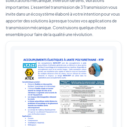
sollicitations mécanique, inversion de sens, vibrations
J'accepte que mes données soient utilisées pour traiter
ma demande.
Politique de confidentialité
importantes. L'essentiel transmission de 3Transmission vous
invite dans un écosystème élaboré à votre intention pour vous
Envoyer ma demande de devis
apporter des solutions à presque toutes vos applications de
transmission mécanique. Construisons quelque chose
Vos données sont protégées et ne seront jamais
ensemble pour faire de la qualité une révolution.
partagées