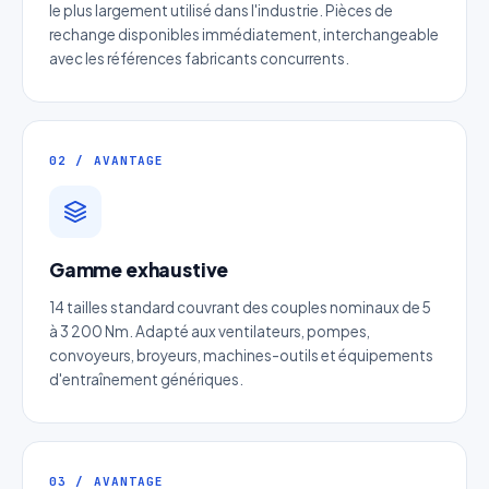
le plus largement utilisé dans l'industrie. Pièces de
rechange disponibles immédiatement, interchangeable
avec les références fabricants concurrents.
02 / AVANTAGE
Devis Page23 : Accouplement à
bandage
Gamme exhaustive
Réponse sous 24h — Sans engagement
14 tailles standard couvrant des couples nominaux de 5
à 3 200 Nm. Adapté aux ventilateurs, pompes,
Nom complet
*
convoyeurs, broyeurs, machines-outils et équipements
d'entraînement génériques.
Entreprise
03 / AVANTAGE
Email
*