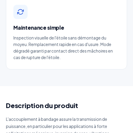
Téléphone
*
Maintenance simple
Inspection visuelle de l'étoile sans démontage du
Catégorie
moyeu. Remplacement rapide en cas d'usure. Mode
dégradé garanti par contact direct des mâchoires en
Référence produit
cas de rupture de l'étoile.
Quantité estimée
Décrivez votre besoin
Description du produit
L'accouplement à bandage assure la transmission de
puissance, en particulier pour les applications à forte