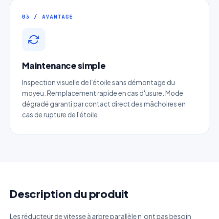
03 / AVANTAGE
Email
*
Téléphone
*
Maintenance simple
Inspection visuelle de l'étoile sans démontage du
Catégorie
moyeu. Remplacement rapide en cas d'usure. Mode
dégradé garanti par contact direct des mâchoires en
cas de rupture de l'étoile.
Référence produit
Quantité estimée
Décrivez votre besoin
Description du produit
Les réducteur de vitesse à arbre parallèle n’ont pas besoin