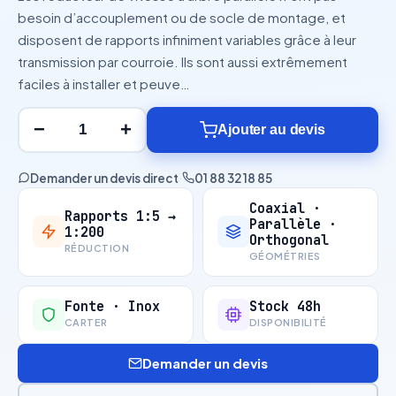
besoin d’accouplement ou de socle de montage, et
disposent de rapports infiniment variables grâce à leur
transmission par courroie. Ils sont aussi extrêmement
faciles à installer et peuve…
−
+
Ajouter au devis
Demander un devis direct
·
01 88 32 18 85
Coaxial ·
Rapports 1:5 →
Parallèle ·
1:200
Orthogonal
RÉDUCTION
GÉOMÉTRIES
Fonte · Inox
Stock 48h
CARTER
DISPONIBILITÉ
Demander un devis