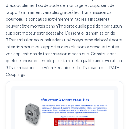
d’accouplement ou de socle de montage, et disposent de
rapports infiniment variables grâce à leur transmission par
J'accepte que mes données soient utilisées pour traiter
courroie. Ils sont aussi extrêmement faciles à installer et
ma demande.
Politique de confidentialité
peuvent être montés dans n’importe quelle position car aucun
support moteur est nécessaire. L'essentiel transmission de
Envoyer ma demande de devis
3Transmission vous invite dans un écosystème élaboré à votre
Vos données sont protégées et ne seront jamais
intention pour vous apporter des solutions à presque toutes
partagées
vos applications de transmission mécanique. Construisons
quelque chose ensemble pour faire de la qualité une révolution.
3Transmissions – Le Vérin Mécanique – Le Trancanneur – RATHI
Couplings