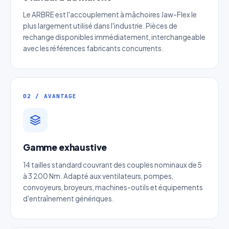
Le ARBRE est l'accouplement à mâchoires Jaw-Flex le
plus largement utilisé dans l'industrie. Pièces de
rechange disponibles immédiatement, interchangeable
avec les références fabricants concurrents.
02 / AVANTAGE
Devis Page231 : Réducteur de
Gamme exhaustive
vitesse à arbre parallèle
14 tailles standard couvrant des couples nominaux de 5
Réponse sous 24h — Sans engagement
à 3 200 Nm. Adapté aux ventilateurs, pompes,
convoyeurs, broyeurs, machines-outils et équipements
Nom complet
*
d'entraînement génériques.
Entreprise